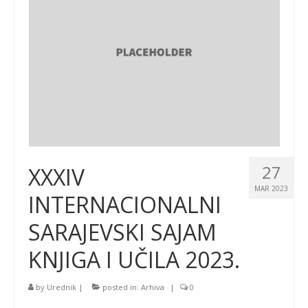
27
XXXIV
MAR 2023
INTERNACIONALNI
SARAJEVSKI SAJAM
KNJIGA I UČILA 2023.
by
Urednik
|
posted in:
Arhiva
|
0