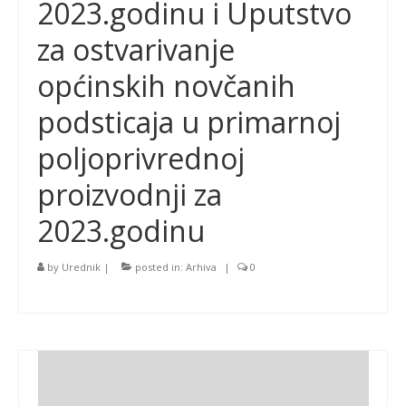
2023.godinu i Uputstvo
za ostvarivanje
općinskih novčanih
podsticaja u primarnoj
poljoprivrednoj
proizvodnji za
2023.godinu
by
Urednik
|
posted in:
Arhiva
|
0