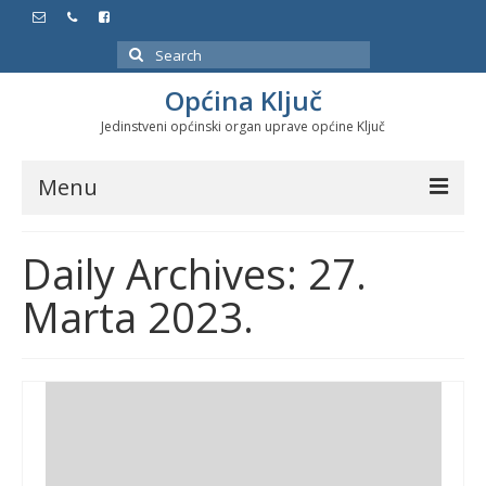
Search
for:
Općina Ključ
Jedinstveni općinski organ uprave općine Ključ
Menu
Dokumenti
Daily Archives: 27.
Službeni glasnici
Marta 2023.
Javne nabavke
Značajni datumi i manifestacije
Program energetske efikasnosti u stambenom
sektoru