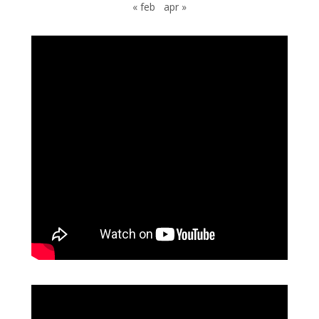
« feb
apr »