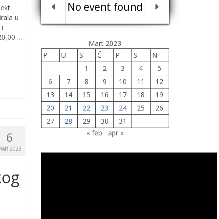
No event found
jekt
irala u
 i
320,00 …
Mart 2023
P
U
S
Č
P
S
N
1
2
3
4
5
6
7
8
9
10
11
12
13
14
15
16
17
18
19
20
21
22
23
24
25
26
27
28
29
30
31
« feb
apr »
6
MAR 2023
kog