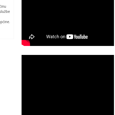
ćinu
službe
općine.