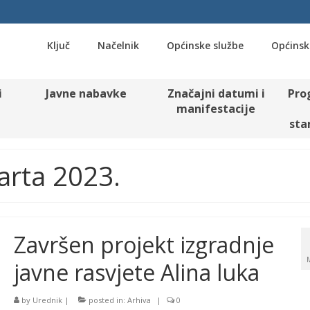
Ključ
Načelnik
Općinske službe
Općinsk
i
Javne nabavke
Značajni datumi i
Pro
manifestacije
sta
Marta 2023.
Završen projekt izgradnje
javne rasvjete Alina luka
by
Urednik
|
posted in:
Arhiva
|
0