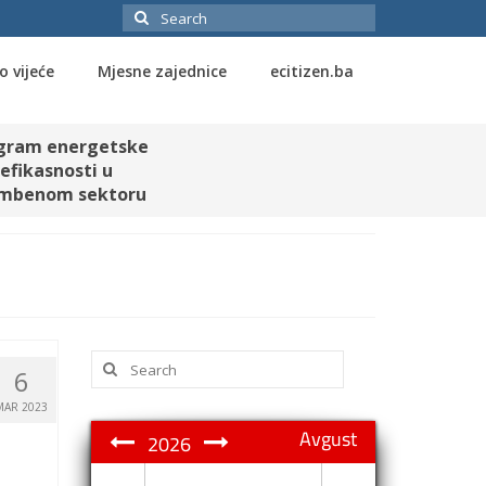
Search
for:
o vijeće
Mjesne zajednice
ecitizen.ba
gram energetske
efikasnosti u
mbenom sektoru
Search
6
for:
MAR 2023
Avgust
2026