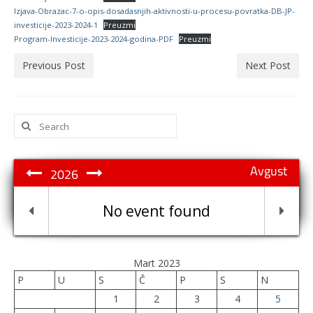
Izjava-Obrazac-7-o-opis-dosadasnjih-aktivnosti-u-procesu-povratka-DB-JP-
investicije-2023-2024-1
Preuzmi
Program-Investicije-2023-2024-godina-PDF
Preuzmi
Previous Post
Next Post
Search
for:
Avgust
2026
No event found
Mart 2023
P
U
S
Č
P
S
N
1
2
3
4
5