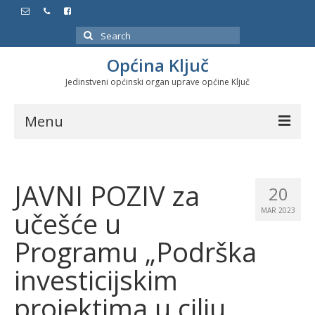
Search
for:
Općina Ključ
Jedinstveni općinski organ uprave općine Ključ
Menu
Dokumenti
JAVNI POZIV za
Službeni glasnici
20
učešće u
MAR 2023
Javne nabavke
Programu „Podrška
Značajni datumi i manifestacije
investicijskim
Program energetske efikasnosti u stambenom
sektoru
projektima u cilju