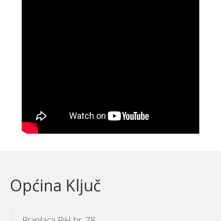
Općina Ključ
Branilaca BiH br. 78