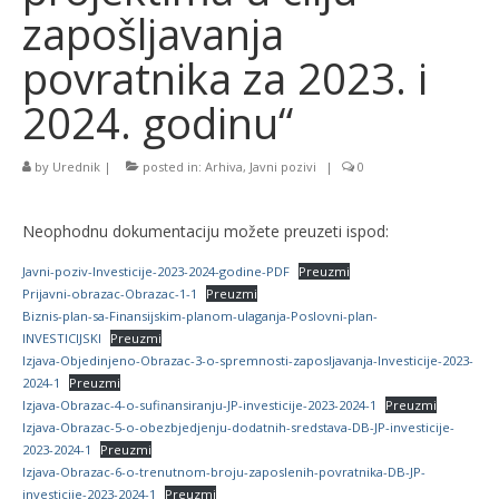
zapošljavanja
povratnika za 2023. i
2024. godinu“
by
Urednik
|
posted in:
Arhiva
,
Javni pozivi
|
0
Neophodnu dokumentaciju možete preuzeti ispod:
Javni-poziv-Investicije-2023-2024-godine-PDF
Preuzmi
Prijavni-obrazac-Obrazac-1-1
Preuzmi
Biznis-plan-sa-Finansijskim-planom-ulaganja-Poslovni-plan-
INVESTICIJSKI
Preuzmi
Izjava-Objedinjeno-Obrazac-3-o-spremnosti-zaposljavanja-Investicije-2023-
2024-1
Preuzmi
Izjava-Obrazac-4-o-sufinansiranju-JP-investicije-2023-2024-1
Preuzmi
Izjava-Obrazac-5-o-obezbjedjenju-dodatnih-sredstava-DB-JP-investicije-
2023-2024-1
Preuzmi
Izjava-Obrazac-6-o-trenutnom-broju-zaposlenih-povratnika-DB-JP-
investicije-2023-2024-1
Preuzmi