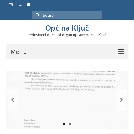
Search
for:
Općina Ključ
Jedinstveni općinski organ uprave općine Ključ
Menu
Dokumenti
Službeni glasnici
Javne nabavke
Značajni datumi i manifestacije
Program energetske efikasnosti u stambenom
sektoru