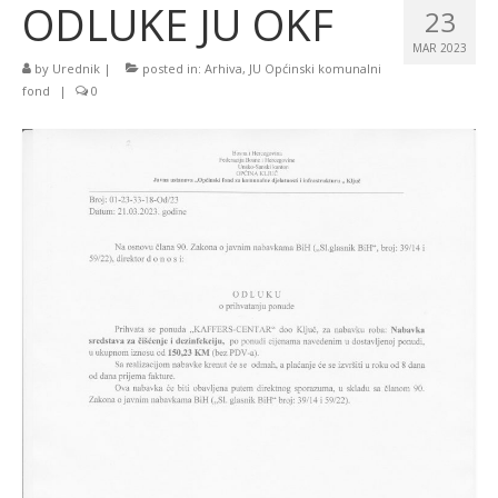
ODLUKE JU OKF
23
MAR 2023
by
Urednik
|
posted in:
Arhiva
,
JU Općinski komunalni
fond
|
0