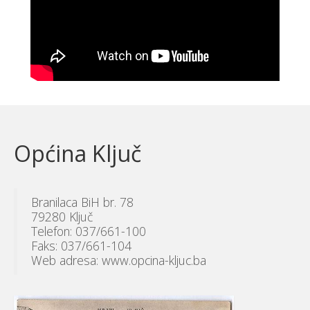
Općina Ključ
Branilaca BiH br. 78
79280 Ključ
Telefon: 037/661-100
Faks: 037/661-104
Web adresa: www.opcina-kljuc.ba