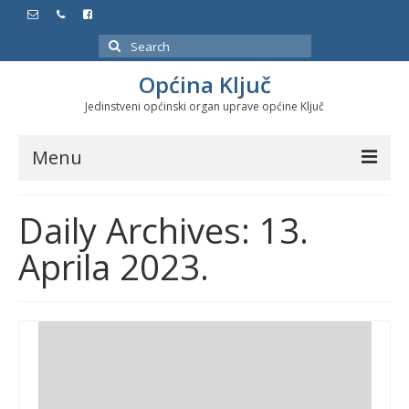
Search
for:
Općina Ključ
Jedinstveni općinski organ uprave općine Ključ
Menu
Dokumenti
Daily Archives: 13.
Službeni glasnici
Aprila 2023.
Javne nabavke
Značajni datumi i manifestacije
Program energetske efikasnosti u stambenom
sektoru