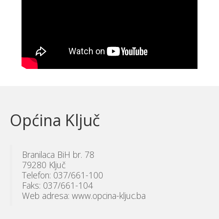
Općina Ključ
Branilaca BiH br. 78
79280 Ključ
Telefon: 037/661-100
Faks: 037/661-104
Web adresa: www.opcina-kljuc.ba