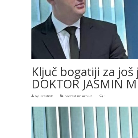
Ključ bogatiji za jo
DOKTOR JASMIN M
by
Urednik
|
posted in:
Arhiva
|
0