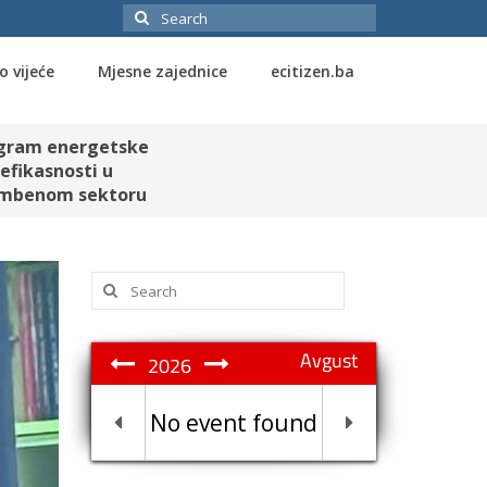
Search
for:
o vijeće
Mjesne zajednice
ecitizen.ba
gram energetske
efikasnosti u
mbenom sektoru
Search
for:
Avgust
2026
No event found