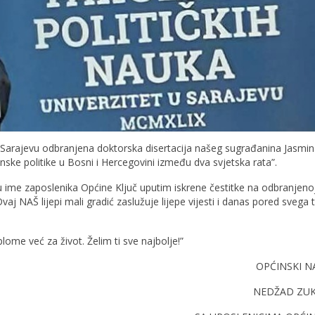
 u Sarajevu odbranjena doktorska disertacija našeg sugrađanina Jasmi
nske politike u Bosni i Hercegovini između dva svjetska rata”.
u ime zaposlenika Općine Ključ uputim iskrene čestitke na odbranjeno
vaj NAŠ lijepi mali gradić zaslužuje lijepe vijesti i danas pored svega t
lome već za život. Želim ti sve najbolje!”
OPĆINSKI N
NEDŽAD ZU