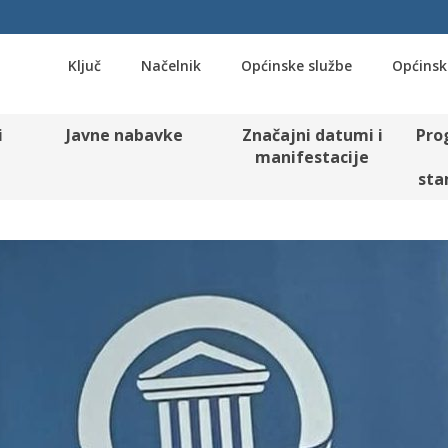
Ključ
Načelnik
Općinske službe
Općinsk
i
Javne nabavke
Značajni datumi i
Pro
manifestacije
sta