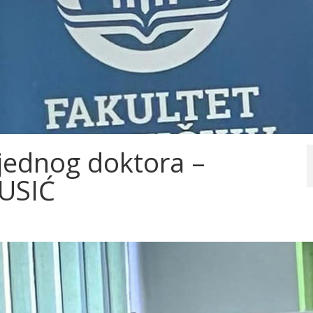
š jednog doktora –
USIĆ