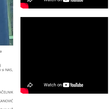
na
j
i si NAS,
AČELNIK
KANOVIĆ