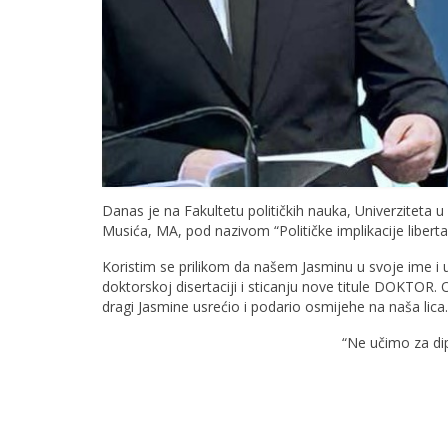
Danas je na Fakultetu političkih nauka, Univerziteta
Musića, MA, pod nazivom “Političke implikacije liberta
Koristim se prilikom da našem Jasminu u svoje ime i 
doktorskoj disertaciji i sticanju nove titule DOKTOR. O
dragi Jasmine usrećio i podario osmijehe na naša lica.
“Ne učimo za dip