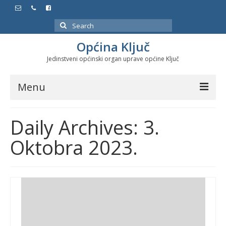
Search
for:
Općina Ključ
Jedinstveni općinski organ uprave općine Ključ
Menu
Dokumenti
Daily Archives: 3.
Službeni glasnici
Oktobra 2023.
Javne nabavke
Značajni datumi i manifestacije
Program energetske efikasnosti u stambenom
sektoru