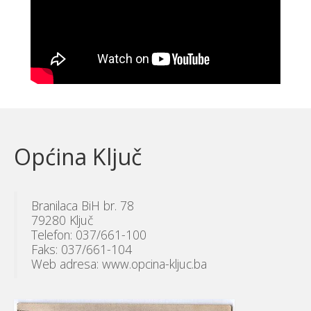
Općina Ključ
Branilaca BiH br. 78
79280 Ključ
Telefon: 037/661-100
Faks: 037/661-104
Web adresa: www.opcina-kljuc.ba