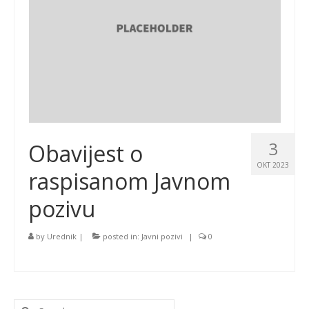
3
Obavijest o
OKT 2023
raspisanom Javnom
pozivu
by
Urednik
|
posted in:
Javni pozivi
|
0
Search