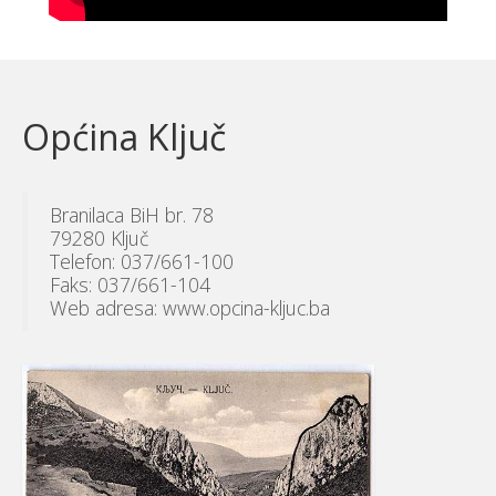
Općina Ključ
Branilaca BiH br. 78
79280 Ključ
Telefon: 037/661-100
Faks: 037/661-104
Web adresa: www.opcina-kljuc.ba