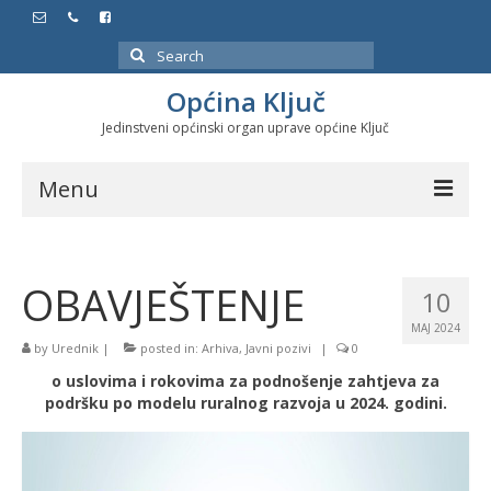
Search
for:
Općina Ključ
Jedinstveni općinski organ uprave općine Ključ
Menu
Dokumenti
OBAVJEŠTENJE
Službeni glasnici
10
MAJ 2024
Javne nabavke
by
Urednik
|
posted in:
Arhiva
,
Javni pozivi
|
0
o uslovima i rokovima za podnošenje zahtjeva za
Značajni datumi i manifestacije
podršku po modelu ruralnog razvoja u 2024. godini.
Program energetske efikasnosti u stambenom
sektoru