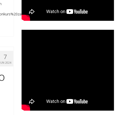
m
%20konkurs%20za%20predsjednike%20bo_B.pdf
7
JUN 2024
TO