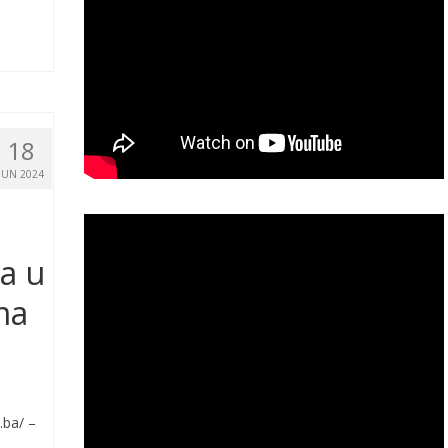
18
JUN 2024
a u
ma
.ba/ –