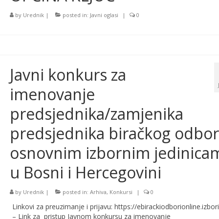
by
Urednik
|
posted in:
Javni oglasi
|
0
Javni konkurs za
imenovanje
predsjednika/zamjenika
predsjednika biračkog odbor
osnovnim izbornim jedinica
u Bosni i Hercegovini
by
Urednik
|
posted in:
Arhiva
,
Konkursi
|
0
Linkovi za preuzimanje i prijavu: https://ebirackiodborionline.izbori
– Link za pristup Javnom konkursu za imenovanje