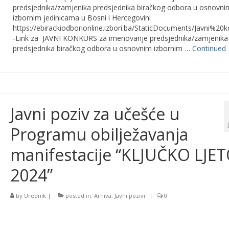
predsjednika/zamjenika predsjednika biračkog odbora u osnovni
izbornim jedinicama u Bosni i Hercegovini
https://ebirackiodborionline.izbori.ba/StaticDocuments/Javni
-Link za JAVNI KONKURS za imenovanje predsjednika/zamjenika
predsjednika biračkog odbora u osnovnim izbornim …
Continued
Javni poziv za učešće u
Programu obilježavanja
manifestacije “KLJUČKO LJE
2024”
by
Urednik
|
posted in:
Arhiva
,
Javni pozivi
|
0