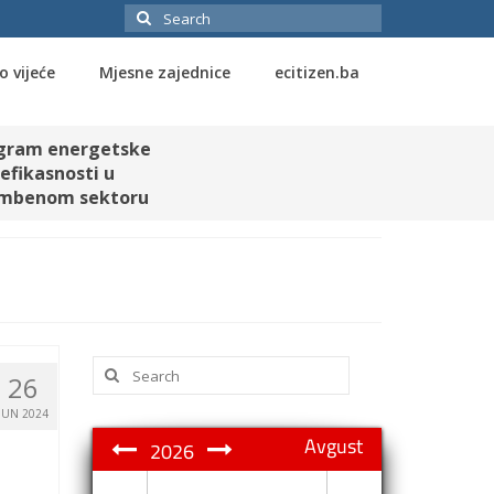
Search
for:
o vijeće
Mjesne zajednice
ecitizen.ba
gram energetske
efikasnosti u
mbenom sektoru
Search
26
for:
JUN 2024
Avgust
2026