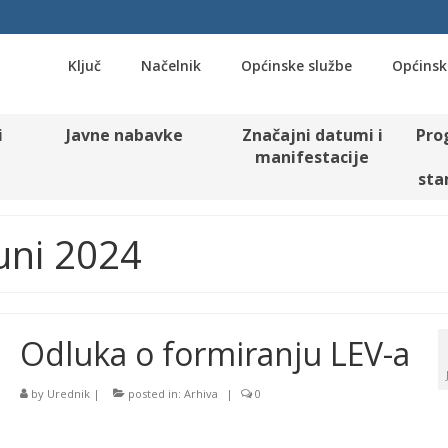
Ključ
Načelnik
Općinske službe
Općinsk
i
Javne nabavke
Značajni datumi i
Pro
manifestacije
sta
uni 2024
Odluka o formiranju LEV-a
by
Urednik
|
posted in:
Arhiva
|
0