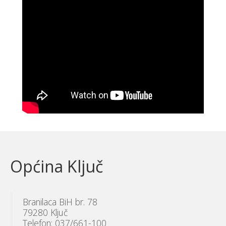
Općina Ključ
Branilaca BiH br. 78
79280 Ključ
Telefon: 037/661-100