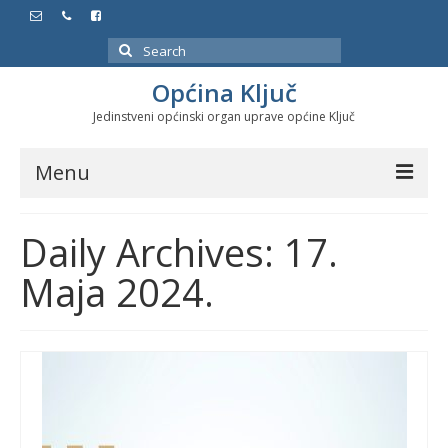
Search
for:
Općina Ključ
Jedinstveni općinski organ uprave općine Ključ
Menu
Dokumenti
Daily Archives: 17.
Službeni glasnici
Maja 2024.
Javne nabavke
Značajni datumi i manifestacije
Program energetske efikasnosti u stambenom
sektoru