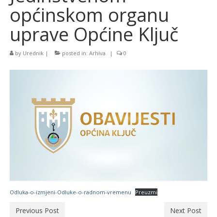
općinskom organu
uprave Općine Ključ
by
Urednik
|
posted in:
Arhiva
|
0
Odluka-o-izmjeni-Odluke-o-radnom-vremenu
Preuzmi
Previous Post
Next Post