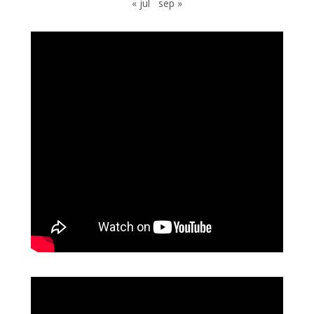
« jul
sep »