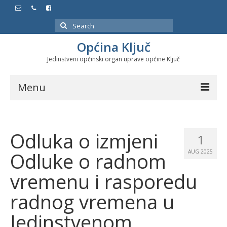
Search
for:
Općina Ključ
Jedinstveni općinski organ uprave općine Ključ
Menu
Dokumenti
Odluka o izmjeni
Službeni glasnici
1
Odluke o radnom
AUG 2025
Javne nabavke
vremenu i rasporedu
Značajni datumi i manifestacije
radnog vremena u
Program energetske efikasnosti u stambenom
sektoru
Jedinstvenom