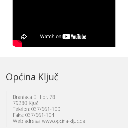
Općina Ključ
Branilaca BiH br. 78
79280 Ključ
Telefon: 037/661-100
Faks: 037/661-104
Web adresa: www.opcina-kljuc.ba