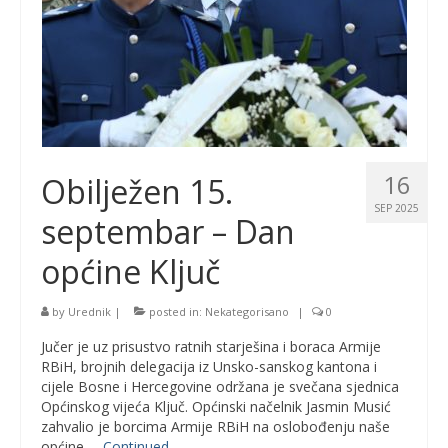
16
Obilježen 15.
SEP 2025
septembar – Dan
općine Ključ
by
Urednik
|
posted in:
Nekategorisano
|
0
Jučer je uz prisustvo ratnih starješina i boraca Armije
RBiH, brojnih delegacija iz Unsko-sanskog kantona i
cijele Bosne i Hercegovine održana je svečana sjednica
Općinskog vijeća Ključ. Općinski načelnik Jasmin Musić
zahvalio je borcima Armije RBiH na oslobođenju naše
općine …
Continued