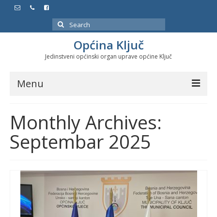
Search
for:
Općina Ključ
Jedinstveni općinski organ uprave općine Ključ
Menu
Dokumenti
Monthly Archives:
Službeni glasnici
Septembar 2025
Javne nabavke
Značajni datumi i manifestacije
Program energetske efikasnosti u stambenom
sektoru