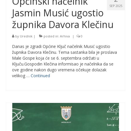
Općinski načelnik
SEP 2025
Jasmin Musić ugostio
župnika Davora Klečinu
by
Urednik
|
posted in:
Arhiva
|
0
Danas je zgradi Općine Ključ načelnik Musić ugostio
župnika Davora Klečinu. Tema sastanka bila je proslava
Male Gospe koja će se 6. septembra održati u
Ključu.Gospodin Klečina informisao je načelnika da se
ove godine nakon dugo vremena očekuje dolazak
velikog …
Continued