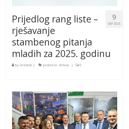
9
Prijedlog rang liste –
SEP 2025
rješavanje
stambenog pitanja
mladih za 2025. godinu
by
Urednik
|
posted in:
Arhiva
|
0