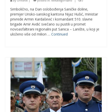
by
Urednik
|
posted in:
Nekategorisano
|
0
Simbolično, na Dan oslobođenja Saničke doline,
premijer Unsko-sanskog kantona Nijaz Hušić, ministar
privrede Armin Kardašević i komandant 510. slavne
brigade Amir Avdić svečano su pustili u promet
novoasfaltirani regionalni put Sanica – Lanište, u koji je
uloženo više od milion …
Continued