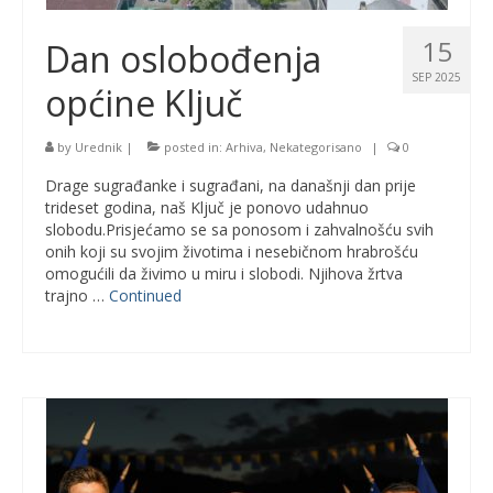
15
Dan oslobođenja
SEP 2025
općine Ključ
by
Urednik
|
posted in:
Arhiva
,
Nekategorisano
|
0
Drage sugrađanke i sugrađani, na današnji dan prije
trideset godina, naš Ključ je ponovo udahnuo
slobodu.Prisjećamo se sa ponosom i zahvalnošću svih
onih koji su svojim životima i nesebičnom hrabrošću
omogućili da živimo u miru i slobodi. Njihova žrtva
trajno …
Continued