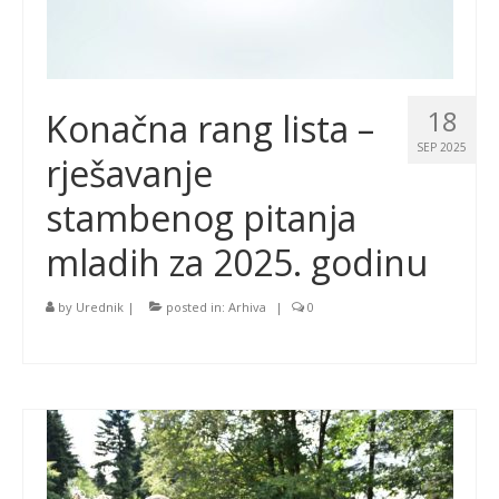
18
Konačna rang lista –
SEP 2025
rješavanje
stambenog pitanja
mladih za 2025. godinu
by
Urednik
|
posted in:
Arhiva
|
0