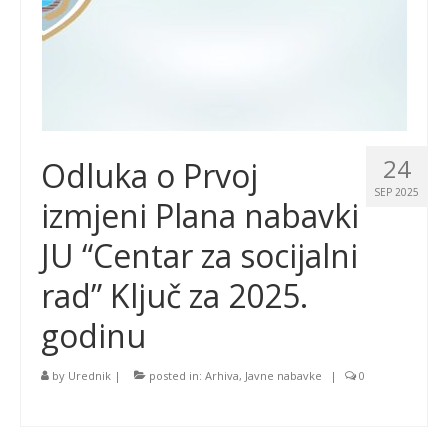
24
Odluka o Prvoj
SEP 2025
izmjeni Plana nabavki
JU “Centar za socijalni
rad” Ključ za 2025.
godinu
by
Urednik
|
posted in:
Arhiva
,
Javne nabavke
|
0