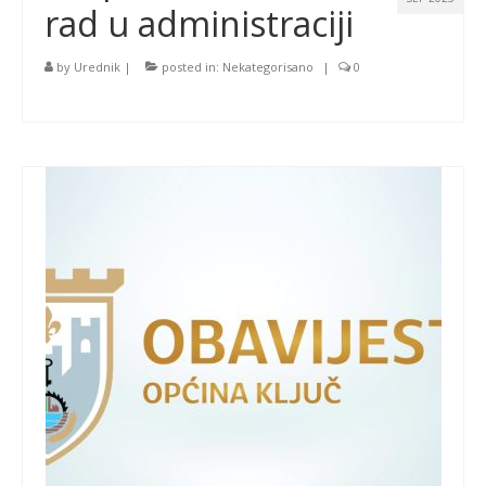
rad u administraciji
by
Urednik
|
posted in:
Nekategorisano
|
0