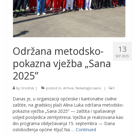
13
Održana metodsko-
SEP 2025
pokazna vježba „Sana
2025”
by
Urednik
|
posted in:
Arhiva
,
Nekategorisano
|
0
Danas je, u organizaciji općinske i kantonalne civilne
zaštite, na gradskoj plaži Alina Luka održana metodsko-
pokazna vježba „Sana 2025” — zaštita i spašavanje
usljed posljedica zemljotresa. Vježba je realizovana kao
dio programa obilježavanja 15. septembra — Dana
oslobođenja općine Ključ.Na …
Continued