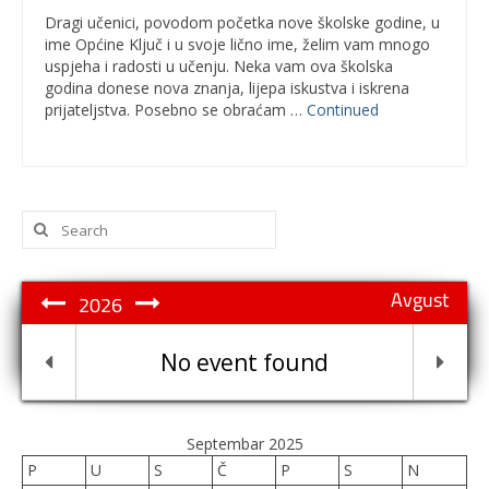
Dragi učenici, povodom početka nove školske godine, u
ime Općine Ključ i u svoje lično ime, želim vam mnogo
uspjeha i radosti u učenju. Neka vam ova školska
godina donese nova znanja, lijepa iskustva i iskrena
prijateljstva. Posebno se obraćam …
Continued
Search
for:
Avgust
2026
No event found
Septembar 2025
P
U
S
Č
P
S
N