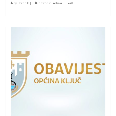
by
Urednik
|
posted in:
Arhiva
|
0