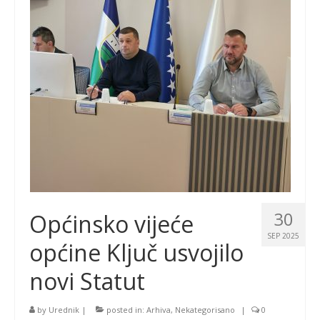
30
Općinsko vijeće
SEP 2025
općine Ključ usvojilo
novi Statut
by
Urednik
|
posted in:
Arhiva
,
Nekategorisano
|
0