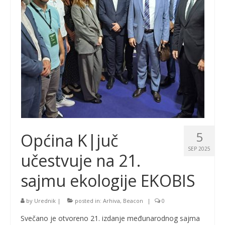
5
Općina K|juč
SEP 2025
učestvuje na 21.
sajmu ekologije EKOBIS
by
Urednik
|
posted in:
Arhiva
,
Beacon
|
0
Svečano je otvoreno 21. izdanje međunarodnog sajma