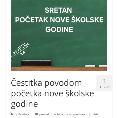
1
Čestitka povodom
SEP 2025
početka nove školske
godine
by
Urednik
|
posted in:
Arhiva
,
Nekategorisano
|
0