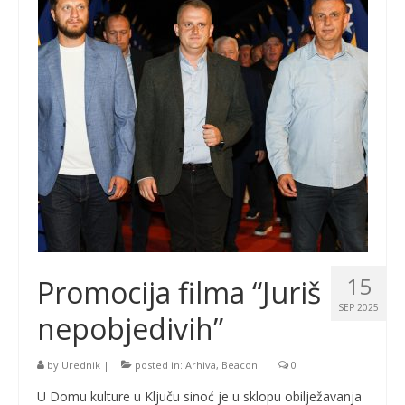
15
Promocija filma “Juriš
SEP 2025
nepobjedivih”
by
Urednik
|
posted in:
Arhiva
,
Beacon
|
0
U Domu kulture u Ključu sinoć je u sklopu obilježavanja