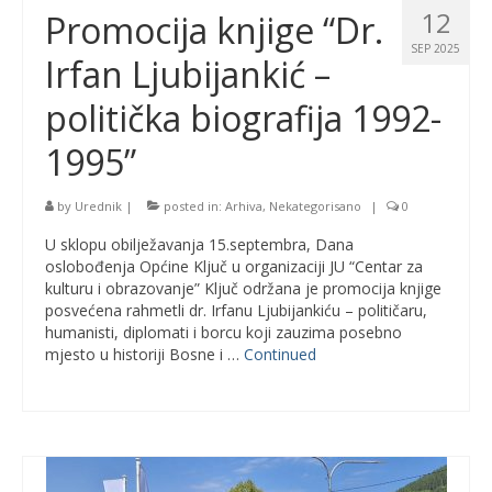
12
Promocija knjige “Dr.
SEP 2025
Irfan Ljubijankić –
politička biografija 1992-
1995”
by
Urednik
|
posted in:
Arhiva
,
Nekategorisano
|
0
U sklopu obilježavanja 15.septembra, Dana
oslobođenja Općine Ključ u organizaciji JU “Centar za
kulturu i obrazovanje” Ključ održana je promocija knjige
posvećena rahmetli dr. Irfanu Ljubijankiću – političaru,
humanisti, diplomati i borcu koji zauzima posebno
mjesto u historiji Bosne i …
Continued