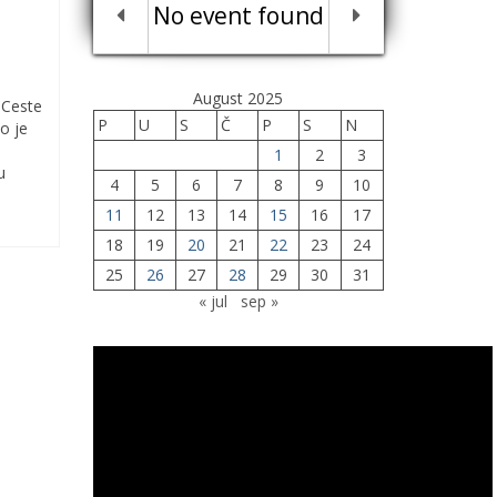
No event found
August 2025
 Ceste
P
U
S
Č
P
S
N
o je
1
2
3
u
4
5
6
7
8
9
10
11
12
13
14
15
16
17
18
19
20
21
22
23
24
25
26
27
28
29
30
31
« jul
sep »