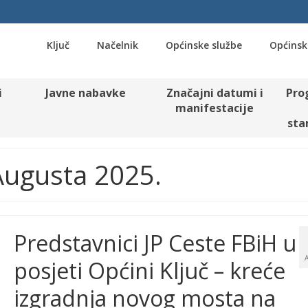
Ključ
Načelnik
Općinske službe
Općinsk
i
Javne nabavke
Značajni datumi i
Pro
manifestacije
sta
 Augusta 2025.
Predstavnici JP Ceste FBiH u
posjeti Općini Ključ – kreće
izgradnja novog mosta na