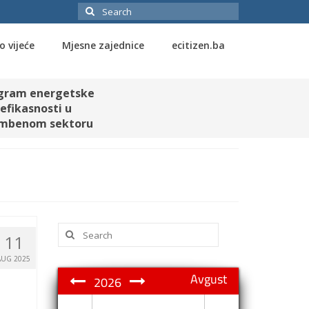
Search
for:
o vijeće
Mjesne zajednice
ecitizen.ba
gram energetske
efikasnosti u
mbenom sektoru
Search
11
for:
AUG 2025
Avgust
2026