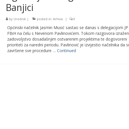
Banjici
by
Urednik
|
posted in:
Arhiva
|
0
Općinski načelnik Jasmin Musić sastao se danas s delegacijom JP
FBiH na čelu s Nevenom Pavlinovićem. Tokom razgovora izražen
zadovoljstvo dosadašnjim ostvarenim projektima te dogovoreni
prioriteti za naredni periodu. Pavlinović je izvijestio načelnika da s
završene sve procedure …
Continued