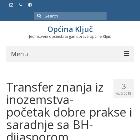
Search
for:
Općina Ključ
Jedinstveni općinski organ uprave općine Ključ
Menu
Dokumenti
Transfer znanja iz
Službeni glasnici
3
inozemstva-
AUG 2018
Javne nabavke
početak dobre prakse i
Značajni datumi i manifestacije
saradnje sa BH-
Program energetske efikasnosti u stambenom
sektoru
dijasporom