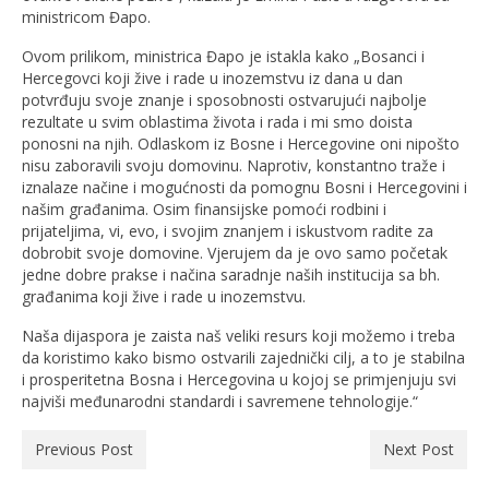
ministricom Đapo.
Ovom prilikom, ministrica Đapo je istakla kako „Bosanci i
Hercegovci koji žive i rade u inozemstvu iz dana u dan
potvrđuju svoje znanje i sposobnosti ostvarujući najbolje
rezultate u svim oblastima života i rada i mi smo doista
ponosni na njih. Odlaskom iz Bosne i Hercegovine oni nipošto
nisu zaboravili svoju domovinu. Naprotiv, konstantno traže i
iznalaze načine i mogućnosti da pomognu Bosni i Hercegovini i
našim građanima. Osim finansijske pomoći rodbini i
prijateljima, vi, evo, i svojim znanjem i iskustvom radite za
dobrobit svoje domovine. Vjerujem da je ovo samo početak
jedne dobre prakse i načina saradnje naših institucija sa bh.
građanima koji žive i rade u inozemstvu.
Naša dijaspora je zaista naš veliki resurs koji možemo i treba
da koristimo kako bismo ostvarili zajednički cilj, a to je stabilna
i prosperitetna Bosna i Hercegovina u kojoj se primjenjuju svi
najviši međunarodni standardi i savremene tehnologije.“
Previous Post
Next Post