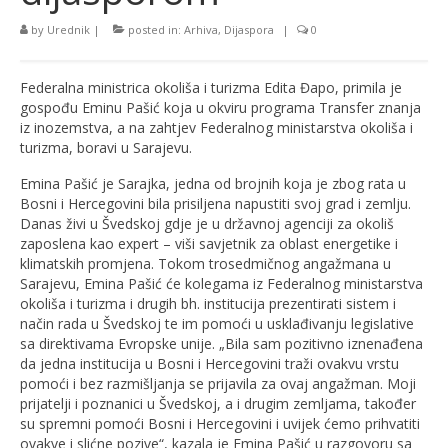
by
Urednik
|
posted in:
Arhiva
,
Dijaspora
|
0
Federalna ministrica okoliša i turizma Edita Đapo, primila je
gospođu Eminu Pašić koja u okviru programa Transfer znanja
iz inozemstva, a na zahtjev Federalnog ministarstva okoliša i
turizma, boravi u Sarajevu.
Emina Pašić je Sarajka, jedna od brojnih koja je zbog rata u
Bosni i Hercegovini bila prisiljena napustiti svoj grad i zemlju.
Danas živi u Švedskoj gdje je u državnoj agenciji za okoliš
zaposlena kao expert – viši savjetnik za oblast energetike i
klimatskih promjena. Tokom trosedmičnog angažmana u
Sarajevu, Emina Pašić će kolegama iz Federalnog ministarstva
okoliša i turizma i drugih bh. institucija prezentirati sistem i
način rada u Švedskoj te im pomoći u usklađivanju legislative
sa direktivama Evropske unije. „Bila sam pozitivno iznenađena
da jedna institucija u Bosni i Hercegovini traži ovakvu vrstu
pomoći i bez razmišljanja se prijavila za ovaj angažman. Moji
prijatelji i poznanici u Švedskoj, a i drugim zemljama, također
su spremni pomoći Bosni i Hercegovini i uvijek ćemo prihvatiti
ovakve i slićne pozive“, kazala je Emina Pašić u razgovoru sa