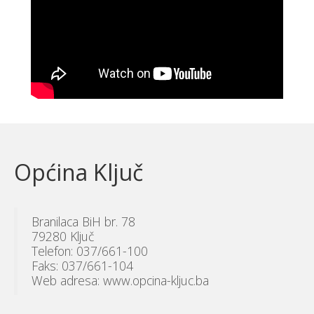
Općina Ključ
Branilaca BiH br. 78
79280 Ključ
Telefon: 037/661-100
Faks: 037/661-104
Web adresa: www.opcina-kljuc.ba