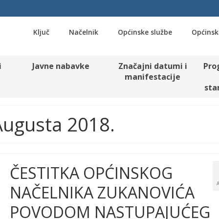
Ključ
Načelnik
Općinske službe
Općinsk
i
Javne nabavke
Značajni datumi i
Pro
manifestacije
sta
 Augusta 2018.
ČESTITKA OPĆINSKOG
NAČELNIKA ZUKANOVIĆA
POVODOM NASTUPAJUĆEG