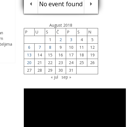
No event found
August 2018
P
U
S
Č
P
S
N
an
om
1
2
3
4
5
teljima
6
7
8
9
10
11
12
13
14
15
16
17
18
19
20
21
22
23
24
25
26
27
28
29
30
31
« jul
sep »