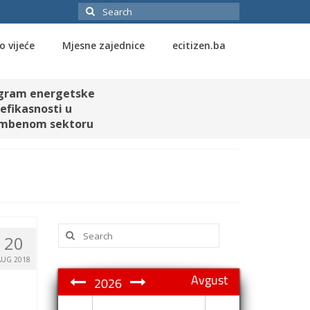
Search
for:
o vijeće
Mjesne zajednice
ecitizen.ba
gram energetske
efikasnosti u
mbenom sektoru
Search
20
for:
AUG 2018
Avgust
2026