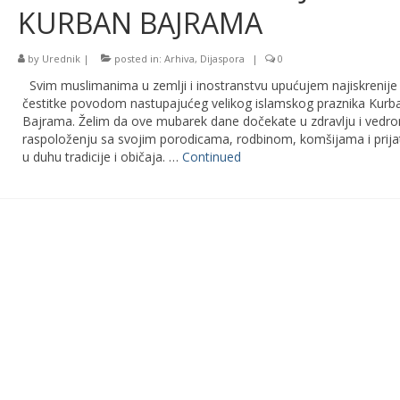
KURBAN BAJRAMA
by
Urednik
|
posted in:
Arhiva
,
Dijaspora
|
0
Svim muslimanima u zemlji i inostranstvu upućujem najiskrenije
čestitke povodom nastupajućeg velikog islamskog praznika Kurb
Bajrama. Želim da ove mubarek dane dočekate u zdravlju i vedr
raspoloženju sa svojim porodicama, rodbinom, komšijama i prija
u duhu tradicije i običaja. …
Continued