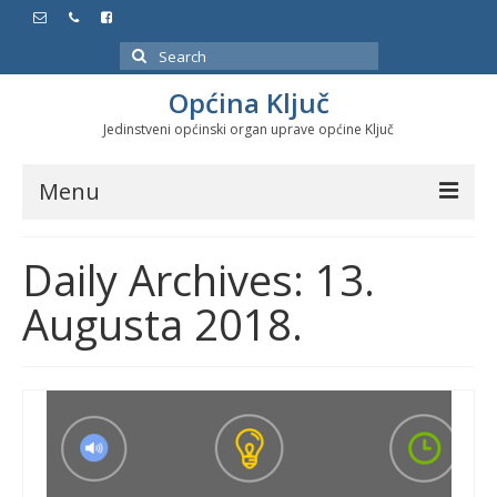
Search
for:
Općina Ključ
Jedinstveni općinski organ uprave općine Ključ
Menu
Dokumenti
Daily Archives: 13.
Službeni glasnici
Augusta 2018.
Javne nabavke
Značajni datumi i manifestacije
Program energetske efikasnosti u stambenom
sektoru