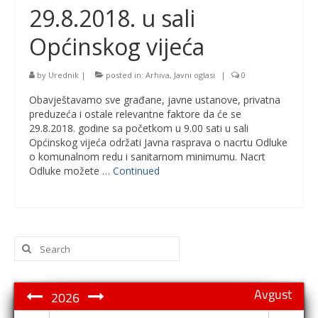
29.8.2018. u sali
Općinskog vijeća
by
Urednik
|
posted in:
Arhiva
,
Javni oglasi
|
0
Obavještavamo sve građane, javne ustanove, privatna
preduzeća i ostale relevantne faktore da će se
29.8.2018. godine sa početkom u 9.00 sati u sali
Općinskog vijeća održati Javna rasprava o nacrtu Odluke
o komunalnom redu i sanitarnom minimumu. Nacrt
Odluke možete …
Continued
Search
for:
Avgust
2026