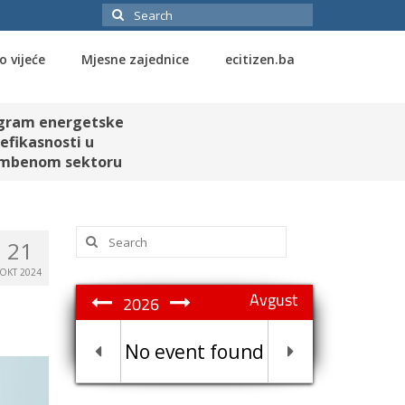
Search
for:
o vijeće
Mjesne zajednice
ecitizen.ba
gram energetske
efikasnosti u
mbenom sektoru
Search
21
for:
OKT 2024
Avgust
2026
No event found