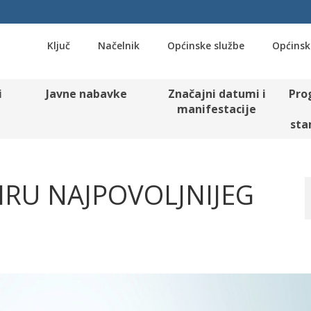
Ključ
Načelnik
Općinske službe
Općinsk
i
Javne nabavke
Značajni datumi i
Pro
manifestacije
sta
IRU NAJPOVOLJNIJEG