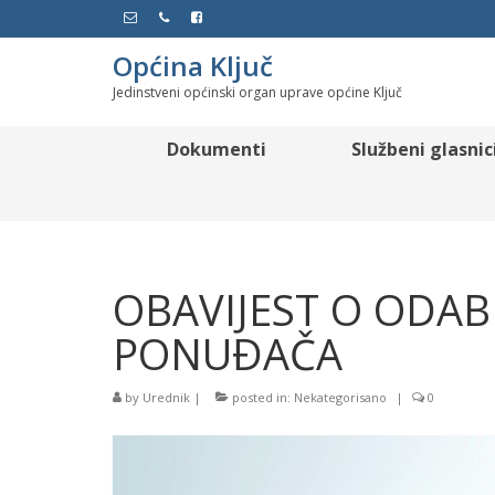
Općina Ključ
Jedinstveni općinski organ uprave općine Ključ
Dokumenti
Službeni glasnic
OBAVIJEST O ODAB
PONUÐAČA
by
Urednik
|
posted in:
Nekategorisano
|
0