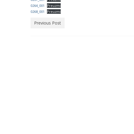
0264_001
Preuzmi
0268_001
Preuzmi
Previous Post