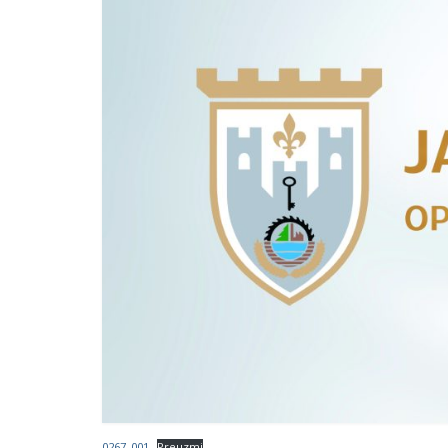
0267_001
Preuzmi