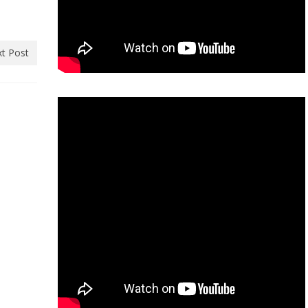
t Post