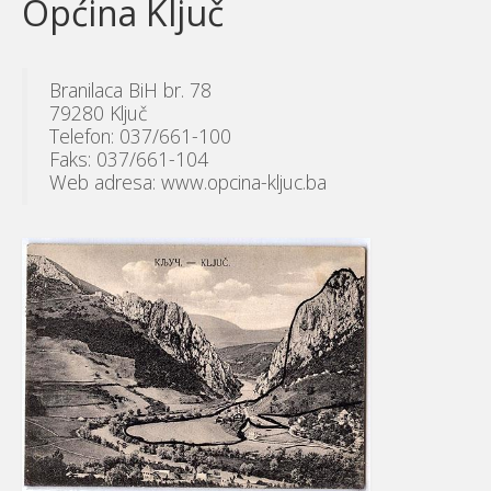
Općina Ključ
Branilaca BiH br. 78
79280 Ključ
Telefon: 037/661-100
Faks: 037/661-104
Web adresa: www.opcina-kljuc.ba