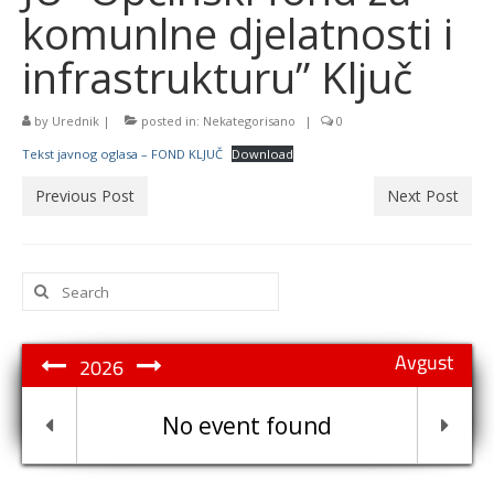
komunlne djelatnosti i
infrastrukturu” Ključ
by
Urednik
|
posted in:
Nekategorisano
|
0
Tekst javnog oglasa – FOND KLJUČ
Download
Previous Post
Next Post
Search
for:
Avgust
2026
No event found