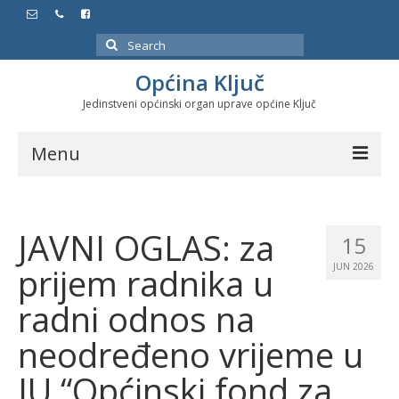
Search
for:
Općina Ključ
Jedinstveni općinski organ uprave općine Ključ
Menu
Dokumenti
JAVNI OGLAS: za
Službeni glasnici
15
prijem radnika u
JUN 2026
Javne nabavke
radni odnos na
Značajni datumi i manifestacije
neodređeno vrijeme u
Program energetske efikasnosti u stambenom
sektoru
JU “Općinski fond za