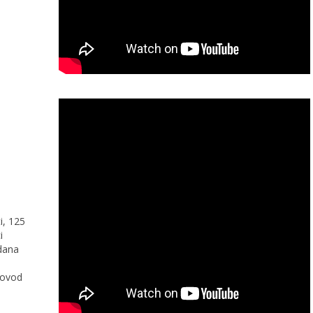
i, 125
i
 dana
povod