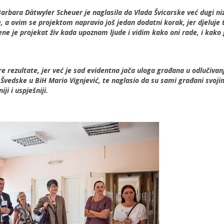
arbara Dätwyler Scheuer je naglasila da Vlada Švicarske već dugi ni
, a ovim se projektom napravio još jedan dodatni korak, jer djeluje
 mene je projekat živ kada upoznam ljude i vidim kako oni rade, i kako
re rezultate, jer već je sad evidentna jača uloga građana u odlučivan
 Švedske u BiH Mario Vignjević, te naglasio da su sami građani svoji
ji i uspješniji.