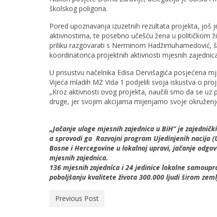
školskog poligona.
Pored upoznavanja izuzetnih rezultata projekta, još je
aktivnostima, te posebno učešću žena u političkom ž
priliku razgovarati s Nerminom Hadžimuhamedović, še
koordinatorica projektnih aktivnosti mjesnih zajednica
U prisustvu načelnika Edisa Dervišagića posjećena mje
Vijeća mladih MZ Vida 1 podjelili svoja iskustva o pro
„Kroz aktivnosti ovog projekta, naučili smo da se uz p
druge, jer svojim akcijama mijenjamo svoje okruženje“
„Jačanje uloge mjesnih zajednica u BiH“ je zajedničk
a sprovodi ga Razvojni program Ujedinjenih nacija 
Bosne i Hercegovine u lokalnoj upravi, jačanje odgovo
mjesnih zajednica.
136 mjesnih zajednica i 24 jedinice lokalne samoupra
poboljšanju kvalitete života 300.000 ljudi širom zeml
Previous Post