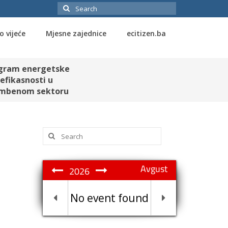
Search
for:
o vijeće
Mjesne zajednice
ecitizen.ba
gram energetske
efikasnosti u
mbenom sektoru
Search
for:
Avgust
2026
No event found