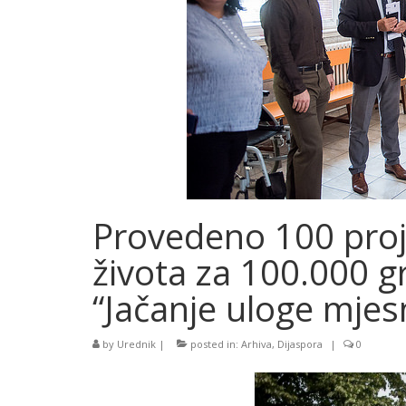
Provedeno 100 proje
života za 100.000 g
“Jačanje uloge mjes
by
Urednik
|
posted in:
Arhiva
,
Dijaspora
|
0