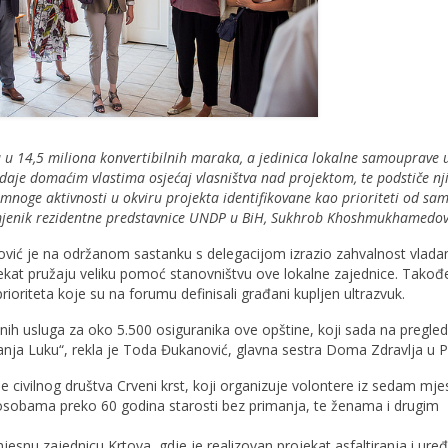
su u 14,5 miliona konvertibilnih maraka, a jedinica lokalne samouprave 
daje domaćim vlastima osjećaj vlasništva nad projektom, te podstiče nji
mnoge aktivnosti u okviru projekta identifikovane kao prioriteti od sa
 zamjenik rezidentne predstavnice UNDP u BiH, Sukhrob Khoshmukhamedov
ović je na održanom sastanku s delegacijom izrazio zahvalnost vlad
jekat pružaju veliku pomoć stanovništvu ove lokalne zajednice. Takođe
ioriteta koje su na forumu definisali građani kupljen ultrazvuk.
enih usluga za oko 5.500 osiguranika ove opštine, koji sada na pregle
anja Luku“, rekla je Toda Đukanović, glavna sestra Doma Zdravlja u P
e civilnog društva Crveni krst, koji organizuje volontere iz sedam mje
 osobama preko 60 godina starosti bez primanja, te ženama i drugim
jesnu zajednicu Krtova, gdje je realizovan projekat asfaltiranja i ure