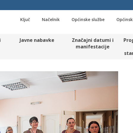
Ključ
Načelnik
Općinske službe
Općinsk
i
Javne nabavke
Značajni datumi i
Pro
manifestacije
sta