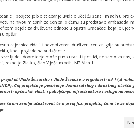
dan cilj posjete je bio stjecanje uvida o učešću žena i mladih u proje
ivotu na nivou mjesnih zajednica, o čemu su predstavici ambasada im
ficom odjela za društvene odnose u opštini Gradačac, koja je ujedno
 u opštini.
sna zajednica Vida 1 i novootvoreni društveni centar, gdje su predsta
jektu, kao i poglede na budućnost:
rave ljude i dobre ideje može puno uraditi i postići, ne samo za nas, v
, rekao je Zlatko, član Vijeća mladih, MZ Vida 1.
i projekat Vlade Švicarske i Vlade Švedske u vrijednosti od 14,5 mil
(UNDP). Cilj projekta je povećanje demokratskog i direktnog učešća
rnosti općinskih vlasti i poboljšanje infrastrukture i usluga na nivo
ve širom zemlje učestvovat će u prvoj fazi projekta, čime će se dopr
je.
Nex