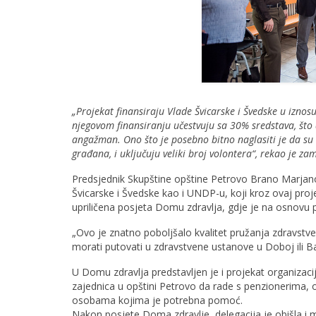
„Projekat finansiraju Vlade Švicarske i Švedske u izno
njegovom finansiranju učestvuju sa 30% sredstava, što 
angažman. Ono što je posebno bitno naglasiti je da su 
građana, i uključuju veliki broj volontera“, rekao je
Predsjednik Skupštine opštine Petrovo Brano Marjan
Švicarske i Švedske kao i UNDP-u, koji kroz ovaj pro
upriličena posjeta Domu zdravlja, gdje je na osnovu pr
„Ovo je znatno poboljšalo kvalitet pružanja zdravstv
morati putovati u zdravstvene ustanove u Doboj ili B
U Domu zdravlja predstavljen je i projekat organizacij
zajednica u opštini Petrovo da rade s penzionerima,
osobama kojima je potrebna pomoć.
Nakon posjete Doma zdravlje, delegacija je obišla i m