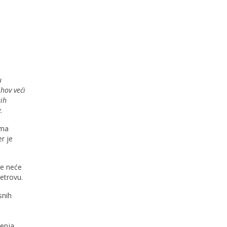
u
hov veći
mih
.
ama
r je
de neće
etrovu.
snih
đenja