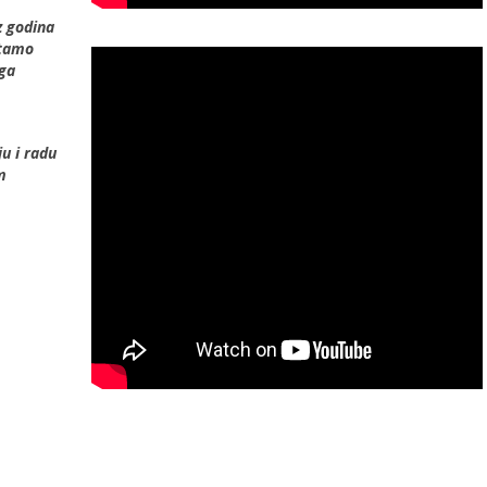
z godina
 tamo
 ga
ju i radu
m