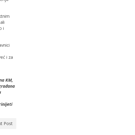
ktnim
ali
 i
vnici
eć i za
iona KM,
 građana
u
inijeti
t Post