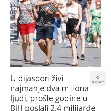
8
U dijaspori živi
AUG 2017
najmanje dva miliona
ljudi, prošle godine u
BiH poslali 2,4 milijarde