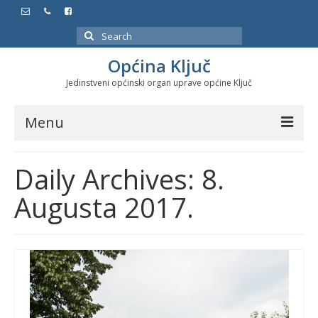
Search
for:
Općina Ključ
Jedinstveni općinski organ uprave općine Ključ
Menu
Dokumenti
Daily Archives: 8.
Službeni glasnici
Augusta 2017.
Javne nabavke
Značajni datumi i manifestacije
Program energetske efikasnosti u stambenom
sektoru