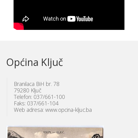
Općina Ključ
Branilaca BiH br. 78
79280 Ključ
Telefon: 037/661-100
Faks: 037/661-104
Web adresa: www.opcina-kljuc.ba