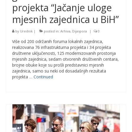
projekta “Jačanje uloge
mjesnih zajednica u BiH”
by
Urednik
|
posted in:
Arhiva
,
Dijaspora
|
0
Više od 200 održanih foruma lokalnih zajednica,
realizovana 76 infrastrukturna projekta i 34 projekta
društvene uključenosti, 125 modernizovanih prostorija
mjesnih zajednica, sedam otvorenih društvenih centara,
brojne obuke koje su prošli predstavnici mjesnih
zajednica, samo su neki od dosadašnjih rezultata
projekta …
Continued