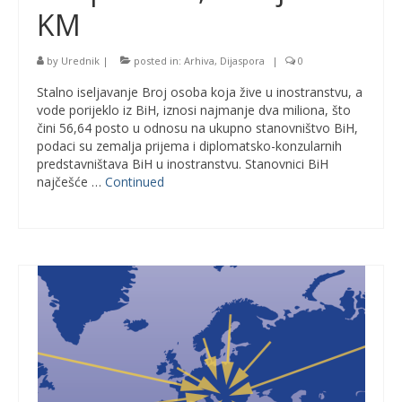
KM
by
Urednik
|
posted in:
Arhiva
,
Dijaspora
|
0
Stalno iseljavanje Broj osoba koja žive u inostranstvu, a
vode porijeklo iz BiH, iznosi najmanje dva miliona, što
čini 56,64 posto u odnosu na ukupno stanovništvo BiH,
podaci su zemalja prijema i diplomatsko-konzularnih
predstavništava BiH u inostranstvu. Stanovnici BiH
najčešće …
Continued