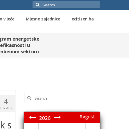
Search
for:
o vijeće
Mjesne zajednice
ecitizen.ba
gram energetske
efikasnosti u
mbenom sektoru
Search
4
for:
AUG 2017
Avgust
2026
k s