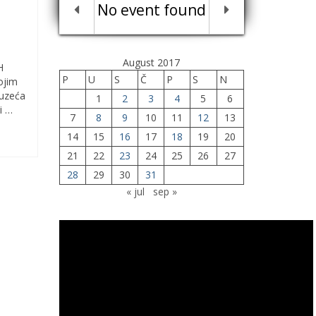
No event found
H
August 2017
H
P
U
S
Č
P
S
N
ojim
duzeća
1
2
3
4
5
6
i …
7
8
9
10
11
12
13
14
15
16
17
18
19
20
21
22
23
24
25
26
27
28
29
30
31
« jul
sep »