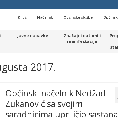
Ključ
Načelnik
Općinske službe
Općinsk
i
Javne nabavke
Značajni datumi i
Pro
manifestacije
sta
Augusta 2017.
Općinski načelnik Nedžad
Zukanović sa svojim
saradnicima upriličio sastana