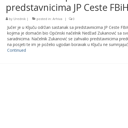
predstavnicima JP Ceste FBi
by
Urednik
|
posted in:
Arhiva
|
0
Jučer je u Ključu održan sastanak sa predstavnicima JP Ceste FBi
kojima je domaćin bio Općinski načelnik Nedžad Zukanović sa sv
saradnicima. Načelnik Zukanović se zahvalio predstavnicima pre
na posjeti te im je poželio ugodan boravak u Ključu ne sumnjajuć
Continued