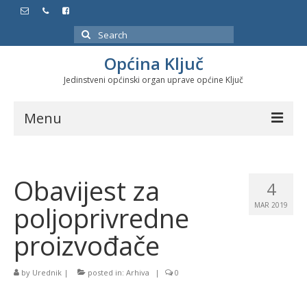
Search
for:
Općina Ključ
Jedinstveni općinski organ uprave općine Ključ
Menu
Dokumenti
Obavijest za
Službeni glasnici
4
poljoprivredne
MAR 2019
Javne nabavke
proizvođače
Značajni datumi i manifestacije
Program energetske efikasnosti u stambenom
by
Urednik
|
posted in:
Arhiva
|
0
sektoru