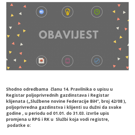
Shodno odredbama č
lanu
14.
Pravilnika
o
upisu
u
Registar
poljoprivrednih
gazdinstava
i
Registar
klijenata („Službene novine Federacije BiH“, broj 42/08 ),
poljoprivred
na gazdinstva i klijenti su dužni da svake
godine
,
u
periodu
od
01.01.
do
31.03.
izvr
š
e
upis
promjena u RPG i RK
u
Slu
ž
bi
koja
vodi
registre,
podatke
o
: