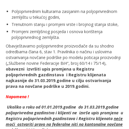
Poljoprivrednim kulturama zasijanim na poljoprivrednom
zemljištu u tekućoj godini,
Trenutnom stanju i promjeni vrste i brojnog stanja stoke,
Promjeni zemljišnog posjeda i osnova korištenja
poljoprivrednog zemljišta.
Obavještavamo poljoprivredne proizvođače da su shodno
odredbama člana 6, stav 1. Pravilnika o načinu i uslovima
ostvarivanja novčane podrške po modelu poticaja proizvodnji
(„Službene novine Federacije BiH“, broj 60/14 i 75/14),
obavezni izvršiti upis promjena u Registru
poljoprivrednih gazdinstava i Registru klijenata
najkasnije do 31.03.2019.godine u cilju ostvarivanja
prava na novčane podrške u 2019.godini.
Napomena !
Ukoliko u roku od
01.01.2019.godine
do
31.03.2019.godine
poljoprivredna gazdinstva i klijenti ne
izvr
š
e
upis
promjena
u
Registru poljoprivrednih gazdinstava i Registru klijenata
neće
moći
ostvariti pravo na federalne niti na kantonalne novčane