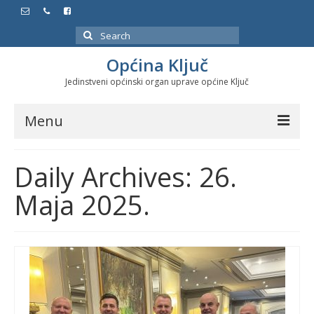
Search
for:
Općina Ključ
Jedinstveni općinski organ uprave općine Ključ
Menu
Dokumenti
Daily Archives: 26.
Službeni glasnici
Maja 2025.
Javne nabavke
Značajni datumi i manifestacije
Program energetske efikasnosti u stambenom
sektoru