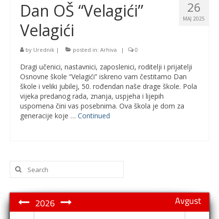
26
Dan OŠ “Velagići”
MAJ 2025
Velagići
by
Urednik
|
posted in:
Arhiva
|
0
Dragi učenici, nastavnici, zaposlenici, roditelji i prijatelji
Osnovne škole “Velagići” iskreno vam čestitamo Dan
škole i veliki jubilej, 50. rođendan naše drage škole. Pola
vijeka predanog rada, znanja, uspjeha i lijepih
uspomena čini vas posebnima. Ova škola je dom za
generacije koje …
Continued
Search
for:
Avgust
2026