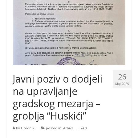
26
Javni poziv o dodjeli
MAJ 2025
na upravljanje
gradskog mezarja –
groblja “Huskići”
by
Urednik
|
posted in:
Arhiva
|
0