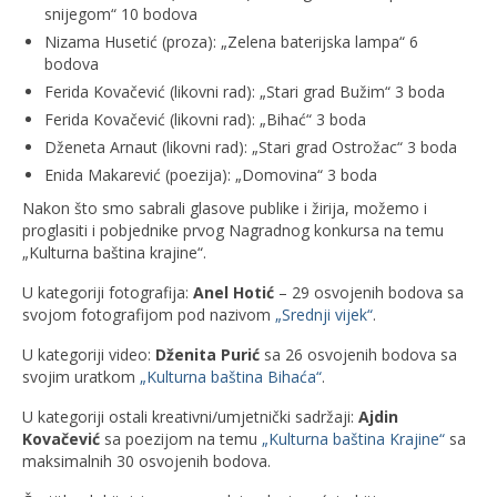
snijegom“ 10 bodova
Nizama Husetić (proza): „Zelena baterijska lampa“ 6
bodova
Ferida Kovačević (likovni rad): „Stari grad Bužim“ 3 boda
Ferida Kovačević (likovni rad): „Bihać“ 3 boda
Dženeta Arnaut (likovni rad): „Stari grad Ostrožac“ 3 boda
Enida Makarević (poezija): „Domovina“ 3 boda
Nakon što smo sabrali glasove publike i žirija, možemo i
proglasiti i pobjednike prvog Nagradnog konkursa na temu
„Kulturna baština krajine“.
U kategoriji fotografija:
Anel Hotić
– 29 osvojenih bodova sa
svojom fotografijom pod nazivom
„Srednji vijek“
.
U kategoriji video:
Dženita Purić
sa 26 osvojenih bodova sa
svojim uratkom
„Kulturna baština Bihaća“
.
U kategoriji ostali kreativni/umjetnički sadržaji:
Ajdin
Kovačević
sa poezijom na temu
„Kulturna baština Krajine“
sa
maksimalnih 30 osvojenih bodova.