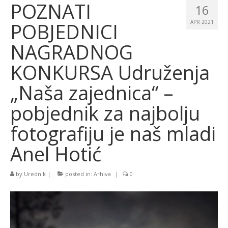
POZNATI
16
POBJEDNICI
APR 2021
NAGRADNOG
KONKURSA Udruženja
„Naša zajednica“ –
pobjednik za najbolju
fotografiju je naš mladi
Anel Hotić
by
Urednik
|
posted in:
Arhiva
|
0