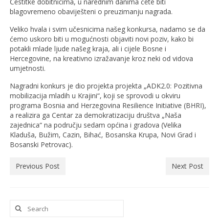
Čestitke dobitnicima, u narednim danima ćete biti
blagovremeno obaviješteni o preuzimanju nagrada.
Veliko hvala i svim učesnicima našeg konkursa, nadamo se da
ćemo uskoro biti u mogućnosti objaviti novi poziv, kako bi
potakli mlade ljude našeg kraja, ali i cijele Bosne i
Hercegovine, na kreativno izražavanje kroz neki od vidova
umjetnosti.
Nagradni konkurs je dio projekta projekta „ADK2.0: Pozitivna
mobilizacija mladih u Krajini“, koji se sprovodi u okviru
programa Bosnia and Herzegovina Resilience Initiative (BHRI),
a realizira ga Centar za demokratizaciju društva „Naša
zajednica“ na području sedam općina i gradova (Velika
Kladuša, Bužim, Cazin, Bihać, Bosanska Krupa, Novi Grad i
Bosanski Petrovac).
Previous Post
Next Post
Search
for: