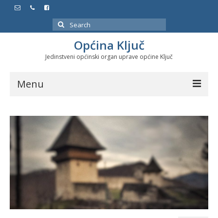
Search
for:
Općina Ključ
Jedinstveni općinski organ uprave općine Ključ
Menu
Dokumenti
Službeni glasnici
Javne nabavke
Značajni datumi i manifestacije
Program energetske efikasnosti u stambenom
sektoru