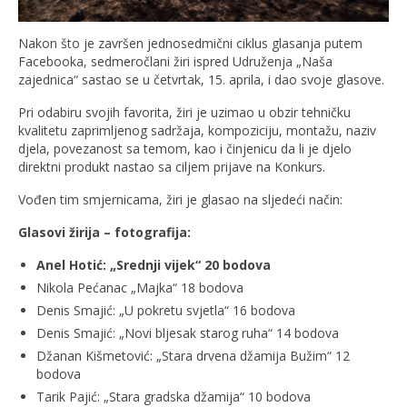
Nakon što je završen jednosedmični ciklus glasanja putem
Facebooka, sedmeročlani žiri ispred Udruženja „Naša
zajednica“ sastao se u četvrtak, 15. aprila, i dao svoje glasove.
Pri odabiru svojih favorita, žiri je uzimao u obzir tehničku
kvalitetu zaprimljenog sadržaja, kompoziciju, montažu, naziv
djela, povezanost sa temom, kao i činjenicu da li je djelo
direktni produkt nastao sa ciljem prijave na Konkurs.
Vođen tim smjernicama, žiri je glasao na sljedeći način:
Glasovi žirija – fotografija:
Anel Hotić: „Srednji vijek“ 20 bodova
Nikola Pećanac „Majka“ 18 bodova
Denis Smajić: „U pokretu svjetla“ 16 bodova
Denis Smajić: „Novi bljesak starog ruha“ 14 bodova
Džanan Kišmetović: „Stara drvena džamija Bužim“ 12
bodova
Tarik Pajić: „Stara gradska džamija“ 10 bodova