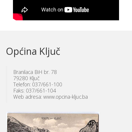
Općina Ključ
Branilaca BiH br. 78
79280 Ključ
Telefon: 037/661-100
Faks: 037/661-104
Web adresa: www.opcina-kljuc.ba