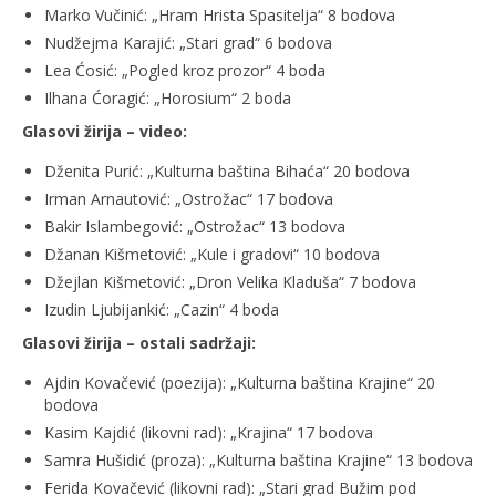
Marko Vučinić: „Hram Hrista Spasitelja“ 8 bodova
Nudžejma Karajić: „Stari grad“ 6 bodova
Lea Ćosić: „Pogled kroz prozor“ 4 boda
Ilhana Ćoragić: „Horosium“ 2 boda
Glasovi žirija – video:
Dženita Purić: „Kulturna baština Bihaća“ 20 bodova
Irman Arnautović: „Ostrožac“ 17 bodova
Bakir Islambegović: „Ostrožac“ 13 bodova
Džanan Kišmetović: „Kule i gradovi“ 10 bodova
Džejlan Kišmetović: „Dron Velika Kladuša“ 7 bodova
Izudin Ljubijankić: „Cazin“ 4 boda
Glasovi žirija – ostali sadržaji:
Ajdin Kovačević (poezija): „Kulturna baština Krajine“ 20
bodova
Kasim Kajdić (likovni rad): „Krajina“ 17 bodova
Samra Hušidić (proza): „Kulturna baština Krajine“ 13 bodova
Ferida Kovačević (likovni rad): „Stari grad Bužim pod