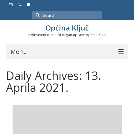
Search
for:
Općina Ključ
Jedinstveni općinski organ uprave općine Ključ
Menu
Dokumenti
Daily Archives: 13.
Službeni glasnici
Aprila 2021.
Javne nabavke
Značajni datumi i manifestacije
Program energetske efikasnosti u stambenom
sektoru