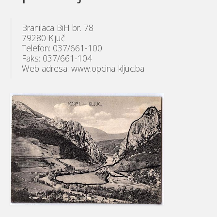
Branilaca BiH br. 78
79280 Ključ
Telefon: 037/661-100
Faks: 037/661-104
Web adresa: www.opcina-kljuc.ba