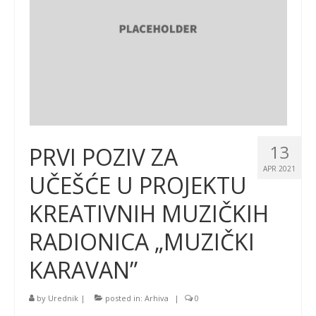
13
PRVI POZIV ZA
APR 2021
UČEŠĆE U PROJEKTU
KREATIVNIH MUZIČKIH
RADIONICA „MUZIČKI
KARAVAN”
by
Urednik
|
posted in:
Arhiva
|
0