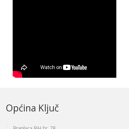
Općina Ključ
Branilaca BiH br. 78