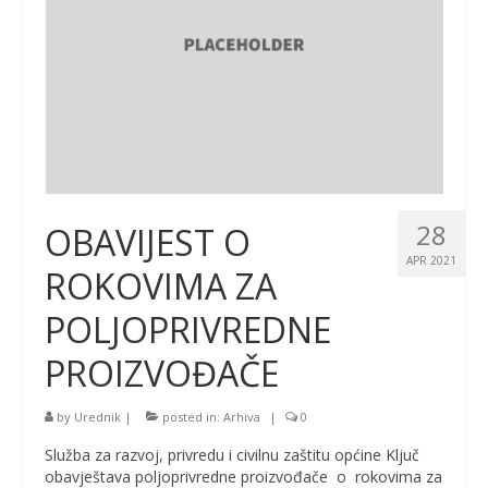
28
OBAVIJEST O
APR 2021
ROKOVIMA ZA
POLJOPRIVREDNE
PROIZVOĐAČE
by
Urednik
|
posted in:
Arhiva
|
0
Služba za razvoj, privredu i civilnu zaštitu općine Ključ
obavještava poljoprivredne proizvođače o rokovima za