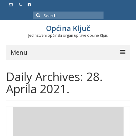
Search
for:
Općina Ključ
Jedinstveni općinski organ uprave općine Ključ
Menu
Dokumenti
Daily Archives: 28.
Službeni glasnici
Aprila 2021.
Javne nabavke
Značajni datumi i manifestacije
Program energetske efikasnosti u stambenom
sektoru