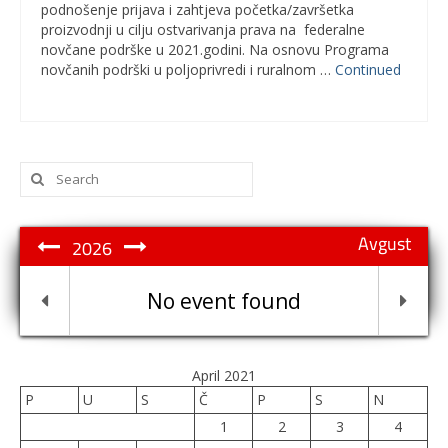
podnošenje prijava i zahtjeva početka/završetka
proizvodnji u cilju ostvarivanja prava na federalne
novčane podrške u 2021.godini. Na osnovu Programa
novčanih podrški u poljoprivredi i ruralnom …
Continued
Search
for:
Avgust
2026
No event found
April 2021
P
U
S
Č
P
S
N
1
2
3
4