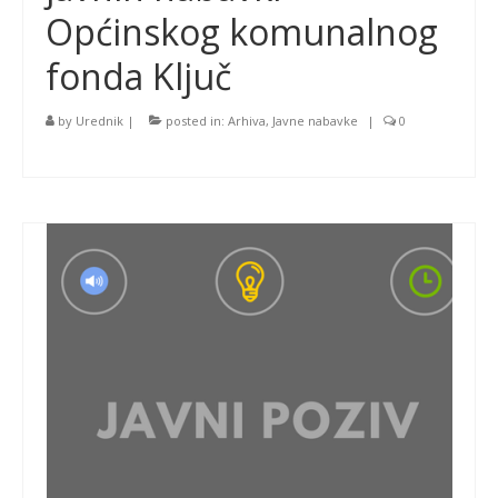
Općinskog komunalnog
fonda Ključ
by
Urednik
|
posted in:
Arhiva
,
Javne nabavke
|
0