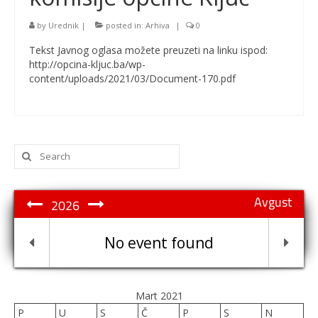
by
Urednik
|
posted in:
Arhiva
|
0
Tekst Javnog oglasa možete preuzeti na linku ispod:
http://opcina-kljuc.ba/wp-
content/uploads/2021/03/Document-170.pdf
Search
for:
Avgust
2026
No event found
Mart 2021
P
U
S
Č
P
S
N