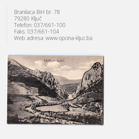
Branilaca BiH br. 78
79280 Ključ
Telefon: 037/661-100
Faks: 037/661-104
Web adresa: www.opcina-kljuc.ba