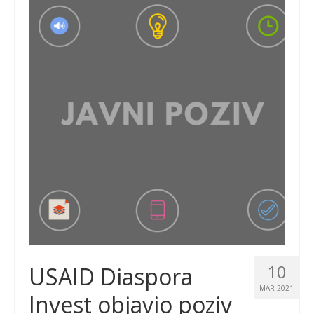
10
USAID Diaspora
MAR 2021
Invest objavio poziv