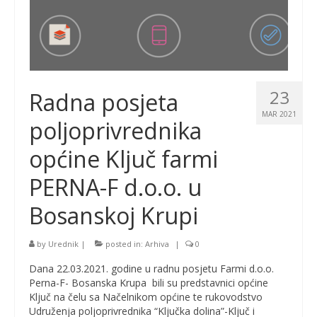
23
Radna posjeta
MAR 2021
poljoprivrednika
općine Ključ farmi
PERNA-F d.o.o. u
Bosanskoj Krupi
by
Urednik
|
posted in:
Arhiva
|
0
Dana 22.03.2021. godine u radnu posjetu Farmi d.o.o.
Perna-F- Bosanska Krupa bili su predstavnici općine
Ključ na čelu sa Načelnikom općine te rukovodstvo
Udruženja poljoprivrednika “Ključka dolina”-Ključ i