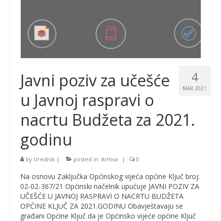
4
Javni poziv za učešće
MAR 2021
u Javnoj raspravi o
nacrtu Budžeta za 2021.
godinu
by
Urednik
|
posted in:
Arhiva
|
0
Na osnovu Zaključka Općinskog vijeća općine Ključ broj:
02-02-367/21 Općinski načelnik upućuje JAVNI POZIV ZA
UČEŠĆE U JAVNOJ RASPRAVI O NACRTU BUDŽETA
OPĆINE KLJUČ ZA 2021.GODINU Obavještavaju se
građani Općine Ključ da je Općinsko vijeće općine Ključ