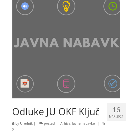
16
Odluke JU OKF Ključ
MAR 2021
by
Urednik
|
posted in:
Arhiva
,
Javne nabavke
|
0