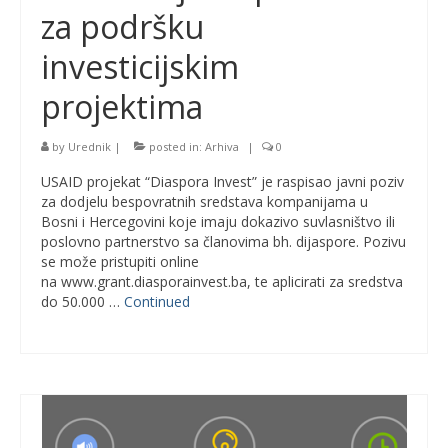
za podršku
investicijskim
projektima
by
Urednik
|
posted in:
Arhiva
|
0
USAID projekat “Diaspora Invest” je raspisao javni poziv
za dodjelu bespovratnih sredstava kompanijama u
Bosni i Hercegovini koje imaju dokazivo suvlasništvo ili
poslovno partnerstvo sa članovima bh. dijaspore. Pozivu
se može pristupiti online
na www.grant.diasporainvest.ba, te aplicirati za sredstva
do 50.000 …
Continued