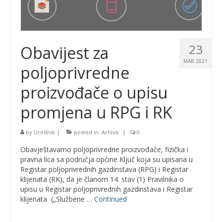
23
Obavijest za
MAR 2021
poljoprivredne
proizvođače o upisu
promjena u RPG i RK
by
Urednik
|
posted in:
Arhiva
|
0
Obavještavamo poljoprivredne proizvođače, fizička i
pravna lica sa područja općine Ključ koja su upisana u
Registar poljoprivrednih gazdinstava (RPG) i Registar
klijenata (RK), da je članom 14. stav (1) Pravilnika o
upisu u Registar poljoprivrednih gazdinstava i Registar
klijenata („Službene …
Continued