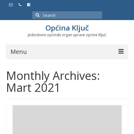
Search
for:
Općina Ključ
Jedinstveni općinski organ uprave općine Ključ
Menu
Dokumenti
Monthly Archives:
Službeni glasnici
Mart 2021
Javne nabavke
Značajni datumi i manifestacije
Program energetske efikasnosti u stambenom
sektoru