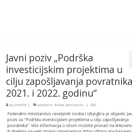
Javni poziv „Podrška
investicijskim projektima u
cilju zapošljavanja povratnika
2021. i 2022. godinu“
by
Urednik
|
posted in:
Arhiva
,
Javni pozivi
|
0
Federalno ministarstvo raseljenih osoba i izbjeglica je objavilo Jav
poziv za “Podršku investicijskim projektima u cilju zapošljavanja
povratnika”. Više informacija o istom možete pronaći na linkovim
ili direktno na web stranici ministarstva: https://fmroi.gov.ba/javni