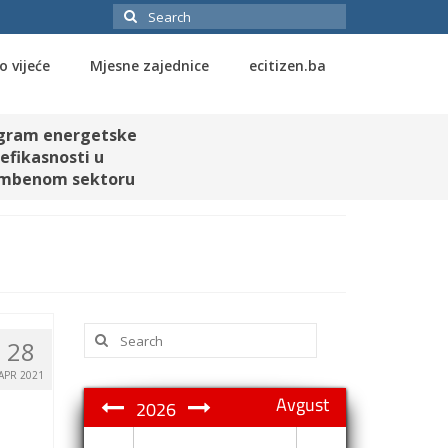
Search
for:
o vijeće
Mjesne zajednice
ecitizen.ba
gram energetske
efikasnosti u
mbenom sektoru
Search
28
for:
APR 2021
Avgust
2026