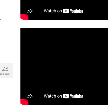
u
u
23
APR 2021
-