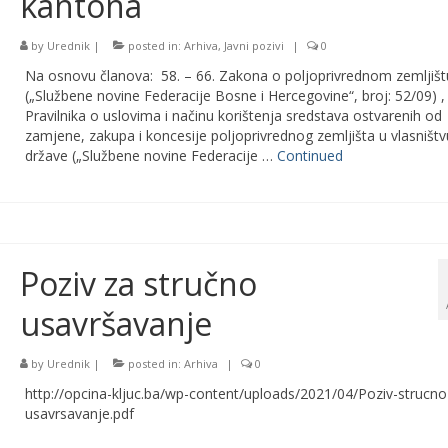
kantona
by
Urednik
|
posted in:
Arhiva
,
Javni pozivi
|
0
Na osnovu članova: 58. – 66. Zakona o poljoprivrednom zemljišt
(„Službene novine Federacije Bosne i Hercegovine“, broj: 52/09) ,
Pravilnika o uslovima i načinu korištenja sredstava ostvarenih od
zamjene, zakupa i koncesije poljoprivrednog zemljišta u vlasništv
države („Službene novine Federacije …
Continued
Poziv za stručno
usavršavanje
by
Urednik
|
posted in:
Arhiva
|
0
http://opcina-kljuc.ba/wp-content/uploads/2021/04/Poziv-strucno
usavrsavanje.pdf