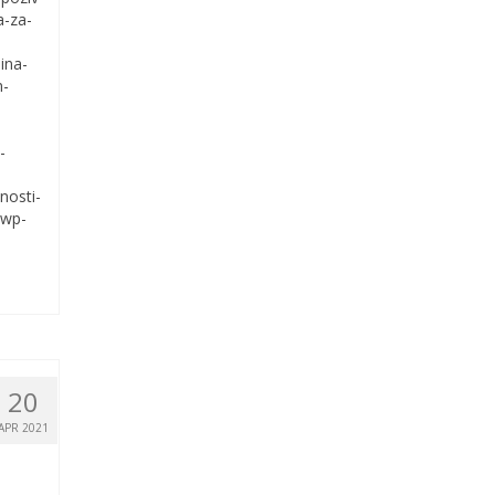
a-za-
ina-
m-
-
nosti-
/wp-
20
APR 2021