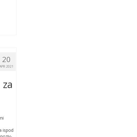
20
APR 2021
 za
ni
a ispod
-poziv-