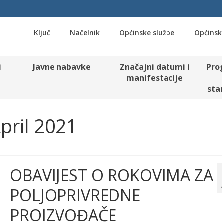
Ključ
Načelnik
Općinske službe
Općinsk
i
Javne nabavke
Značajni datumi i
Pro
manifestacije
sta
pril 2021
OBAVIJEST O ROKOVIMA ZA
POLJOPRIVREDNE
PROIZVOĐAČE