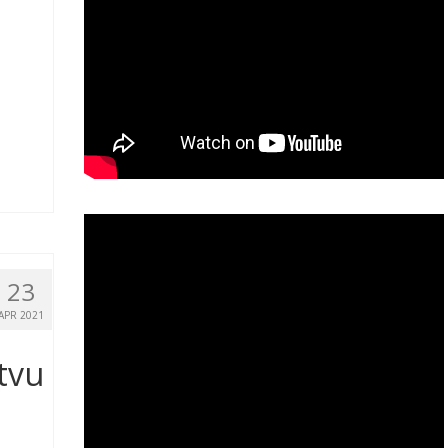
23
APR 2021
tvu