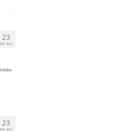
23
APR 2021
telske-
23
APR 2021