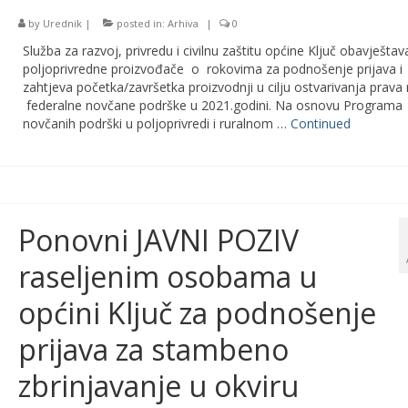
by
Urednik
|
posted in:
Arhiva
|
0
Služba za razvoj, privredu i civilnu zaštitu općine Ključ obavještav
poljoprivredne proizvođače o rokovima za podnošenje prijava i
zahtjeva početka/završetka proizvodnji u cilju ostvarivanja prava
federalne novčane podrške u 2021.godini. Na osnovu Programa
novčanih podrški u poljoprivredi i ruralnom …
Continued
Ponovni JAVNI POZIV
raseljenim osobama u
općini Ključ za podnošenje
prijava za stambeno
zbrinjavanje u okviru