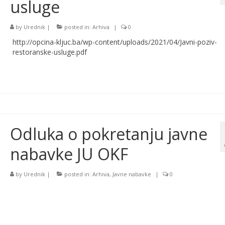
usluge
by
Urednik
|
posted in:
Arhiva
|
0
http://opcina-kljuc.ba/wp-content/uploads/2021/04/Javni-poziv-
restoranske-usluge.pdf
Odluka o pokretanju javne
nabavke JU OKF
by
Urednik
|
posted in:
Arhiva
,
Javne nabavke
|
0