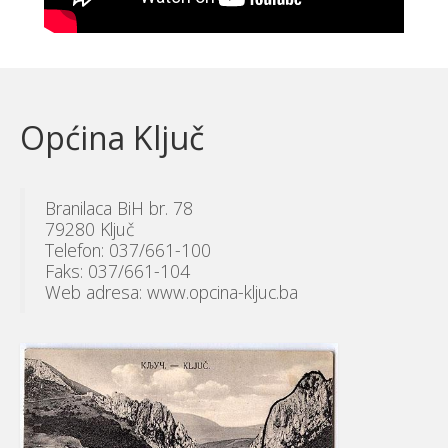
Općina Ključ
Branilaca BiH br. 78
79280 Ključ
Telefon: 037/661-100
Faks: 037/661-104
Web adresa: www.opcina-kljuc.ba