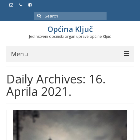
Search
for:
Općina Ključ
Jedinstveni općinski organ uprave općine Ključ
Menu
Dokumenti
Daily Archives: 16.
Službeni glasnici
Aprila 2021.
Javne nabavke
Značajni datumi i manifestacije
Program energetske efikasnosti u stambenom
sektoru