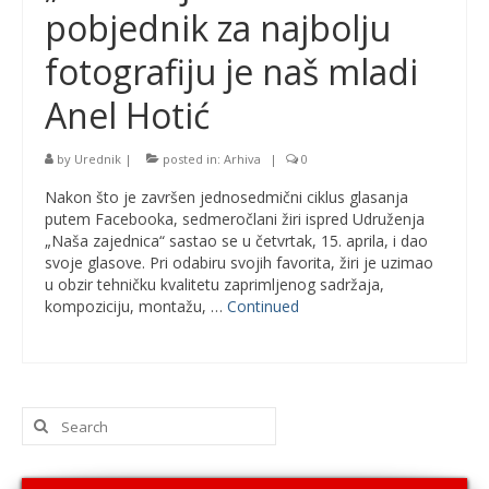
pobjednik za najbolju
fotografiju je naš mladi
Anel Hotić
by
Urednik
|
posted in:
Arhiva
|
0
Nakon što je završen jednosedmični ciklus glasanja
putem Facebooka, sedmeročlani žiri ispred Udruženja
„Naša zajednica“ sastao se u četvrtak, 15. aprila, i dao
svoje glasove. Pri odabiru svojih favorita, žiri je uzimao
u obzir tehničku kvalitetu zaprimljenog sadržaja,
kompoziciju, montažu, …
Continued
Search
for: