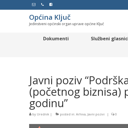
Općina Ključ
Jedinstveni općinski organ uprave općine Ključ
Dokumenti
Službeni glasnic
Javni poziv “Podršk
(početnog biznisa) 
godinu”
by
Urednik
|
posted in:
Arhiva
,
Javni pozivi
|
0