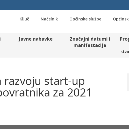
Ključ
Načelnik
Općinske službe
Općinsk
i
Javne nabavke
Značajni datumi i
Pro
manifestacije
sta
a razvoju start-up
povratnika za 2021