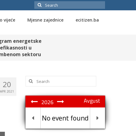
Search
for:
o vijeće
Mjesne zajednice
ecitizen.ba
gram energetske
efikasnosti u
mbenom sektoru
Search
20
for:
APR 2021
Avgust
2026
No event found