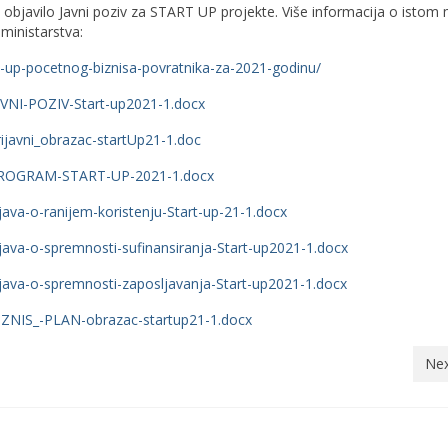
je objavilo Javni poziv za START UP projekte. Više informacija o istom
 ministarstva:
rt-up-pocetnog-biznisa-povratnika-za-2021-godinu/
JAVNI-POZIV-Start-up2021-1.docx
rijavni_obrazac-startUp21-1.doc
4/PROGRAM-START-UP-2021-1.docx
java-o-ranijem-koristenju-Start-up-21-1.docx
zjava-o-spremnosti-sufinansiranja-Start-up2021-1.docx
zjava-o-spremnosti-zaposljavanja-Start-up2021-1.docx
BIZNIS_-PLAN-obrazac-startup21-1.docx
Nex