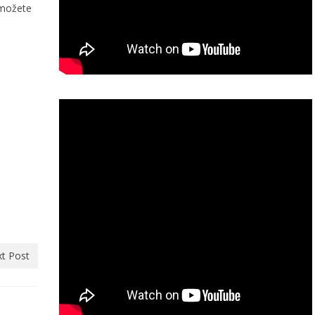
 možete
t Post