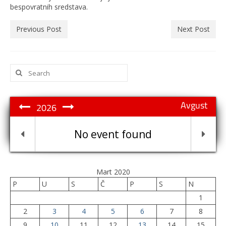
bespovratnih sredstava.
Previous Post
Next Post
Search
for:
Avgust
2026
No event found
Mart 2020
P
U
S
Č
P
S
N
1
2
3
4
5
6
7
8
9
10
11
12
13
14
15