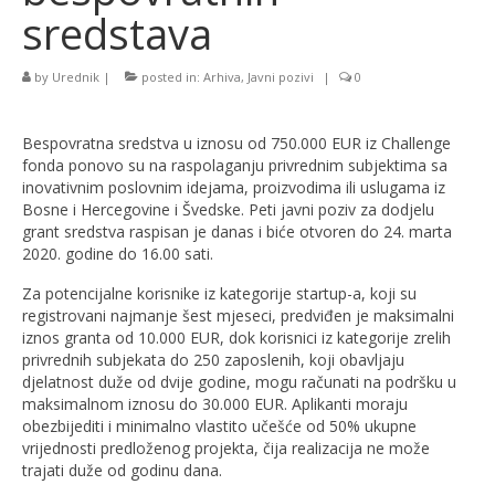
sredstava
by
Urednik
|
posted in:
Arhiva
,
Javni pozivi
|
0
Bespovratna sredstva u iznosu od 750.000 EUR iz Challenge
fonda ponovo su na raspolaganju privrednim subjektima sa
inovativnim poslovnim idejama, proizvodima ili uslugama iz
Bosne i Hercegovine i Švedske. Peti javni poziv za dodjelu
grant sredstva raspisan je danas i biće otvoren do 24. marta
2020. godine do 16.00 sati.
Za potencijalne korisnike iz kategorije startup-a, koji su
registrovani najmanje šest mjeseci, predviđen je maksimalni
iznos granta od 10.000 EUR, dok korisnici iz kategorije zrelih
privrednih subjekata do 250 zaposlenih, koji obavljaju
djelatnost duže od dvije godine, mogu računati na podršku u
maksimalnom iznosu do 30.000 EUR. Aplikanti moraju
obezbijediti i minimalno vlastito učešće od 50% ukupne
vrijednosti predloženog projekta, čija realizacija ne može
trajati duže od godinu dana.