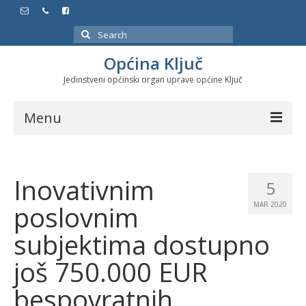
Search
for:
Općina Ključ
Jedinstveni općinski organ uprave općine Ključ
Menu
Dokumenti
Inovativnim
Službeni glasnici
5
poslovnim
MAR 2020
Javne nabavke
subjektima dostupno
Značajni datumi i manifestacije
još 750.000 EUR
Program energetske efikasnosti u stambenom
sektoru
bespovratnih