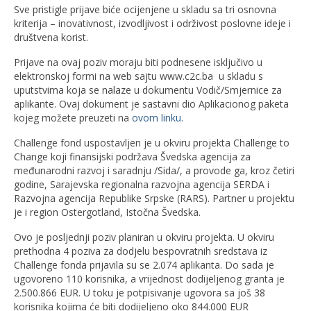
Sve pristigle prijave biće ocijenjene u skladu sa tri osnovna
kriterija – inovativnost, izvodljivost i održivost poslovne ideje i
društvena korist.
Prijave na ovaj poziv moraju biti podnesene isključivo u
elektronskoj formi na web sajtu www.c2c.ba u skladu s
uputstvima koja se nalaze u dokumentu Vodič/Smjernice za
aplikante. Ovaj dokument je sastavni dio Aplikacionog paketa
kojeg možete preuzeti na
ovom linku.
Challenge fond uspostavljen je u okviru projekta Challenge to
Change koji finansijski podržava Švedska agencija za
međunarodni razvoj i saradnju /Sida/, a provode ga, kroz četiri
godine, Sarajevska regionalna razvojna agencija SERDA i
Razvojna agencija Republike Srpske (RARS). Partner u projektu
je i region Ostergotland, Istočna Švedska.
Ovo je posljednji poziv planiran u okviru projekta. U okviru
prethodna 4 poziva za dodjelu bespovratnih sredstava iz
Challenge fonda prijavila su se 2.074 aplikanta. Do sada je
ugovoreno 110 korisnika, a vrijednost dodijeljenog granta je
2.500.866 EUR. U toku je potpisivanje ugovora sa još 38
korisnika kojima će biti dodijeljeno oko 844.000 EUR