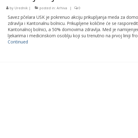
by
Urednik
|
posted in:
Arhiva
|
0
Savez pčelara USK je pokrenuo akciju prikupljanja meda za dom
zdravlja i Kantonalnu bolnicu. Prikupljene količine će se rasporedi
Kantonalnoj bolnici, a 50% domovima zdravlja. Med je namijenje
ljekarima i medicinskom osoblju koji su trenutno na prvoj liniji fr
Continued