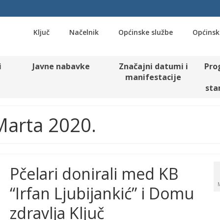
Ključ
Načelnik
Općinske službe
Općinsk
i
Javne nabavke
Značajni datumi i
Pro
manifestacije
sta
 Marta 2020.
Pčelari donirali med KB
“Irfan Ljubijankić” i Domu
zdravlja Ključ