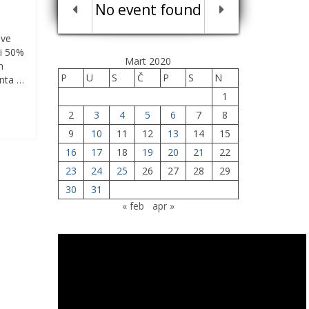
No event found
ove
ti 50%
Mart 2020
n
P
U
S
Č
P
S
N
onta …
1
2
3
4
5
6
7
8
9
10
11
12
13
14
15
16
17
18
19
20
21
22
23
24
25
26
27
28
29
30
31
« feb
apr »