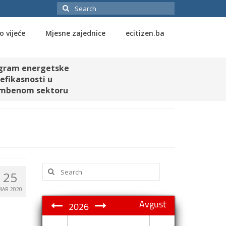
Search
for:
o vijeće
Mjesne zajednice
ecitizen.ba
gram energetske
efikasnosti u
mbenom sektoru
Search
25
for:
MAR 2020
Avgust
2026