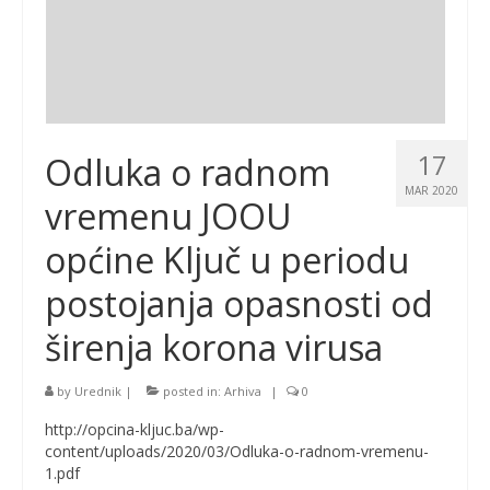
17
Odluka o radnom
MAR 2020
vremenu JOOU
općine Ključ u periodu
postojanja opasnosti od
širenja korona virusa
by
Urednik
|
posted in:
Arhiva
|
0
http://opcina-kljuc.ba/wp-
content/uploads/2020/03/Odluka-o-radnom-vremenu-
1.pdf