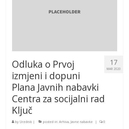
17
Odluka o Prvoj
MAR 2020
izmjeni i dopuni
Plana Javnih nabavki
Centra za socijalni rad
Ključ
by
Urednik
|
posted in:
Arhiva
,
Javne nabavke
|
0