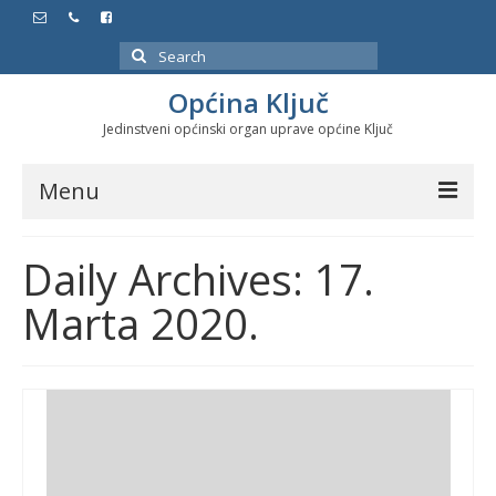
Search
for:
Općina Ključ
Jedinstveni općinski organ uprave općine Ključ
Menu
Dokumenti
Daily Archives: 17.
Službeni glasnici
Marta 2020.
Javne nabavke
Značajni datumi i manifestacije
Program energetske efikasnosti u stambenom
sektoru