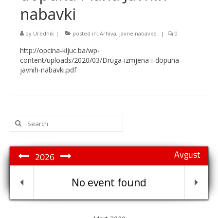
nabavki
by
Urednik
|
posted in:
Arhiva
,
Javne nabavke
|
0
http://opcina-kljuc.ba/wp-
content/uploads/2020/03/Druga-izmjena-i-dopuna-
javnih-nabavki.pdf
Search
for:
Avgust
2026
No event found