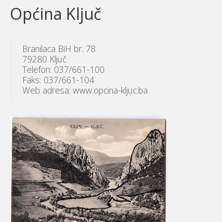
Općina Ključ
Branilaca BiH br. 78
79280 Ključ
Telefon: 037/661-100
Faks: 037/661-104
Web adresa: www.opcina-kljuc.ba