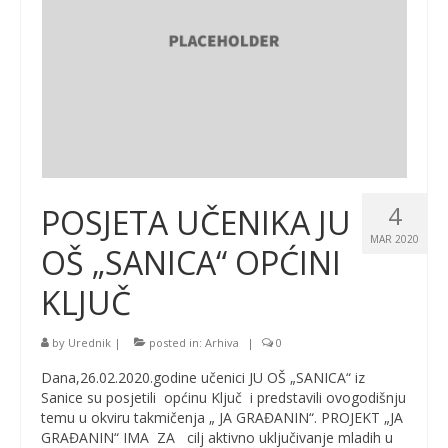
4
POSJETA UČENIKA JU
MAR 2020
OŠ „SANICA“ OPĆINI
KLJUČ
by
Urednik
|
posted in:
Arhiva
|
0
Dana,26.02.2020.godine učenici JU OŠ „SANICA“ iz
Sanice su posjetili općinu Ključ i predstavili ovogodišnju
temu u okviru takmičenja „ JA GRAĐANIN“. PROJEKT „JA
GRAĐANIN“ IMA ZA cilj aktivno uključivanje mladih u