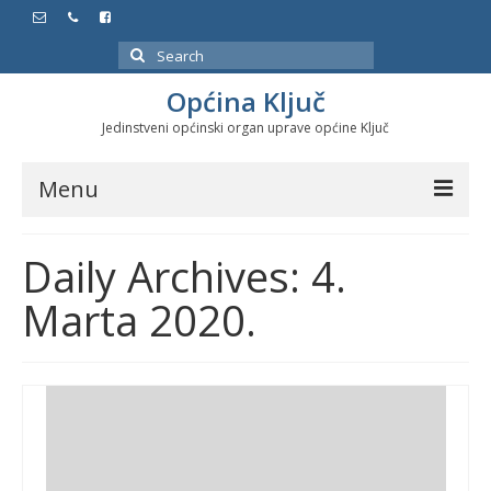
Search
for:
Općina Ključ
Jedinstveni općinski organ uprave općine Ključ
Menu
Dokumenti
Daily Archives: 4.
Službeni glasnici
Marta 2020.
Javne nabavke
Značajni datumi i manifestacije
Program energetske efikasnosti u stambenom
sektoru