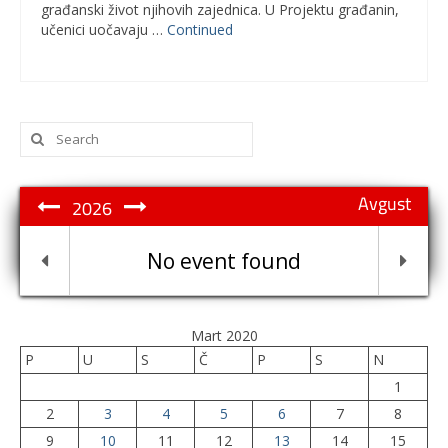
građanski život njihovih zajednica. U Projektu građanin,
učenici uočavaju …
Continued
Search
for:
Avgust
2026
No event found
Mart 2020
P
U
S
Č
P
S
N
1
2
3
4
5
6
7
8
9
10
11
12
13
14
15