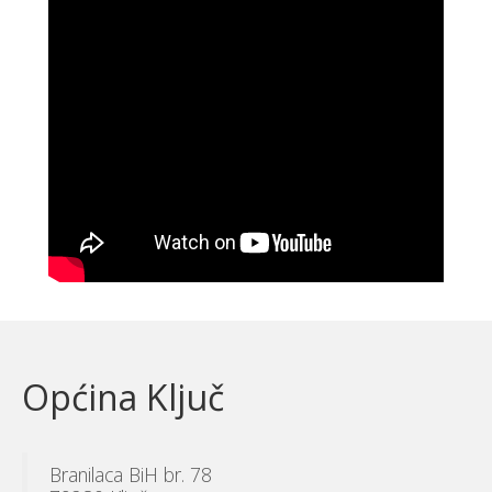
Općina Ključ
Branilaca BiH br. 78