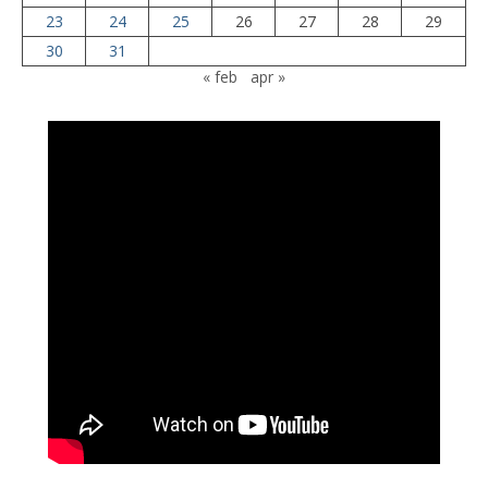
23
24
25
26
27
28
29
30
31
« feb
apr »