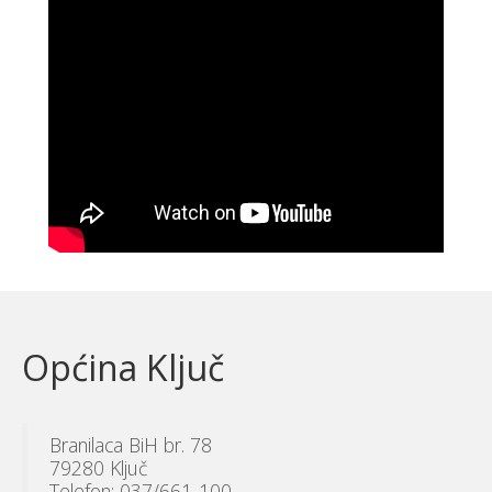
Općina Ključ
Branilaca BiH br. 78
79280 Ključ
Telefon: 037/661-100