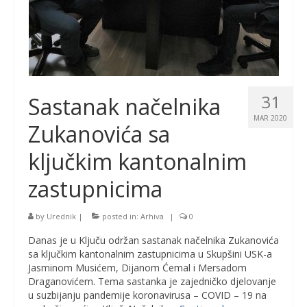
31
Sastanak načelnika
MAR 2020
Zukanovića sa
ključkim kantonalnim
zastupnicima
by
Urednik
|
posted in:
Arhiva
|
0
Danas je u Ključu održan sastanak načelnika Zukanovića
sa ključkim kantonalnim zastupnicima u Skupšini USK-a
Jasminom Musićem, Dijanom Ćemal i Mersadom
Draganovićem. Tema sastanka je zajedničko djelovanje
u suzbijanju pandemije koronavirusa – COVID – 19 na