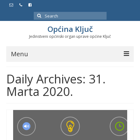
Search
for:
Općina Ključ
Jedinstveni općinski organ uprave općine Ključ
Menu
Dokumenti
Daily Archives: 31.
Službeni glasnici
Marta 2020.
Javne nabavke
Značajni datumi i manifestacije
Program energetske efikasnosti u stambenom
sektoru