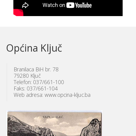
Općina Ključ
Branilaca BiH br. 78
79280 Ključ
Telefon: 037/661-100
Faks: 037/661-104
Web adresa: www.opcina-kljuc.ba