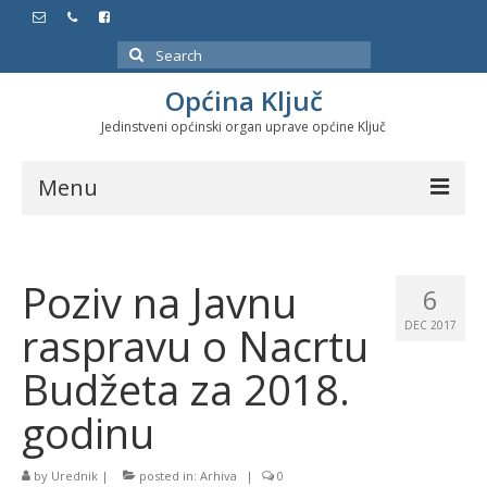
Search
for:
Općina Ključ
Jedinstveni općinski organ uprave općine Ključ
Menu
Dokumenti
Poziv na Javnu
Službeni glasnici
6
raspravu o Nacrtu
DEC 2017
Javne nabavke
Budžeta za 2018.
Značajni datumi i manifestacije
godinu
Program energetske efikasnosti u stambenom
sektoru
by
Urednik
|
posted in:
Arhiva
|
0