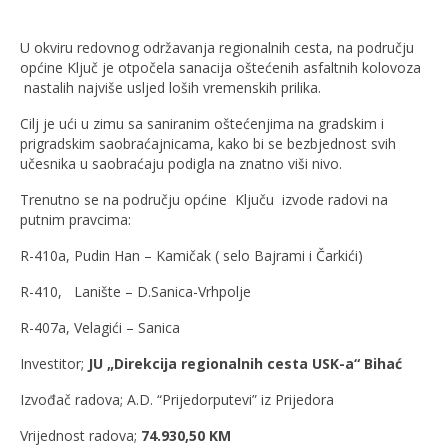
U okviru redovnog održavanja regionalnih cesta, na području
općine Ključ je otpočela sanacija oštećenih asfaltnih kolovoza
nastalih najviše usljed loših vremenskih prilika.
Cilj je ući u zimu sa saniranim oštećenjima na gradskim i
prigradskim saobraćajnicama, kako bi se bezbjednost svih
učesnika u saobraćaju podigla na znatno viši nivo.
Trenutno se na području općine Ključu izvode radovi na
putnim pravcima:
R-410a, Pudin Han – Kamičak ( selo Bajrami i Čarkići)
R-410, Lanište – D.Sanica-Vrhpolje
R-407a, Velagići – Sanica
Investitor;
JU „Direkcija regionalnih cesta USK-a“ Bihać
Izvođač radova; A.D. “Prijedorputevi” iz Prijedora
Vrijednost radova;
74.930,50 KM