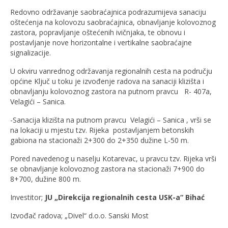
Redovno održavanje saobraćajnica podrazumijeva sanaciju
oštećenja na kolovozu saobraćajnica, obnavljanje kolovoznog
zastora, popravljanje oštećenih ivičnjaka, te obnovu i
postavljanje nove horizontalne i vertikalne saobraćajne
signalizacije.
U okviru vanrednog održavanja regionalnih cesta na području
općine Ključ u toku je izvođenje radova na sanaciji klizišta i
obnavljanju kolovoznog zastora na putnom pravcu R- 407a,
Velagići – Sanica.
-Sanacija klizišta na putnom pravcu Velagići – Sanica , vrši se
na lokaciji u mjestu tzv. Rijeka postavljanjem betonskih
gabiona na stacionaži 2+300 do 2+350 dužine L-50 m.
Pored navedenog u naselju Kotarevac, u pravcu tzv. Rijeka vrši
se obnavljanje kolovoznog zastora na stacionaži 7+900 do
8+700, dužine 800 m.
Investitor;
JU „Direkcija regionalnih cesta USK-a“ Bihać
Izvođač radova; „Divel“ d.o.o. Sanski Most