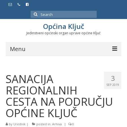
Search
for:
Općina Ključ
Jedinstveni općinski organ uprave općine Ključ
Menu
Dokumenti
SANACIJA
Službeni glasnici
3
REGIONALNIH
SEP 2019
Javne nabavke
CESTA NA PODRUČJU
Značajni datumi i manifestacije
OPĆINE KLJUČ
Program energetske efikasnosti u stambenom
sektoru
by
Urednik
|
posted in:
Arhiva
|
0