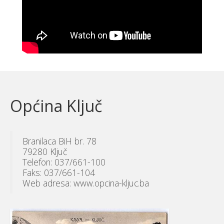
Općina Ključ
Branilaca BiH br. 78
79280 Ključ
Telefon: 037/661-100
Faks: 037/661-104
Web adresa: www.opcina-kljuc.ba