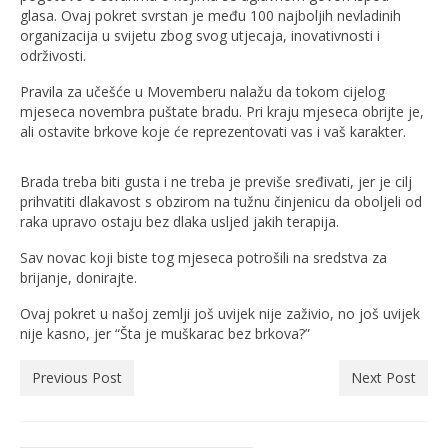
glasa. Ovaj pokret svrstan je među 100 najboljih nevladinih
organizacija u svijetu zbog svog utjecaja, inovativnosti i
održivosti.
Pravila za učešće u Movemberu nalažu da tokom cijelog
mjeseca novembra puštate bradu. Pri kraju mjeseca obrijte je,
ali ostavite brkove koje će reprezentovati vas i vaš karakter.
Brada treba biti gusta i ne treba je previše sređivati, jer je cilj
prihvatiti dlakavost s obzirom na tužnu činjenicu da oboljeli od
raka upravo ostaju bez dlaka usljed jakih terapija.
Sav novac koji biste tog mjeseca potrošili na sredstva za
brijanje, donirajte.
Ovaj pokret u našoj zemlji još uvijek nije zaživio, no još uvijek
nije kasno, jer “Šta je muškarac bez brkova?”
Previous Post
Next Post