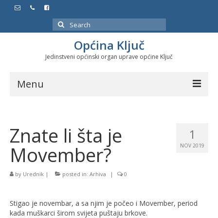
Search
for:
Općina Ključ
Jedinstveni općinski organ uprave općine Ključ
Menu
Dokumenti
Znate li šta je
Službeni glasnici
1
Movember?
NOV 2019
Javne nabavke
Značajni datumi i manifestacije
by
Urednik
|
posted in:
Arhiva
|
0
Program energetske efikasnosti u stambenom
sektoru
Stigao je novembar, a sa njim je počeo i Movember, period
kada muškarci širom svijeta puštaju brkove.