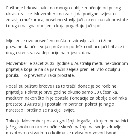
Puštanje brkova ipak ima mnogo dublje značenje od pukog
ukrasa za lice. Movember ima za cilj da podigne svijest o
zdravlju muškaraca, posebno stavljajući akcent na rak prostate
i druga maligna oboljenja koja pogađaju jači spol.
Mjesec je ovo posvećen muškom zdravlju, ali su i žene
pozvane da učestvuju i pruže im podršku odbacujući britvice i
druga sredstva za depilaciju na mjesec dana.
Movember je začet 2003. godine u Australiji među nekolicinom
prijatelja koja je na šaljiv način željela prenijeti vrlo ozbiljnu
poruku – o preventivi raka prostate.
Počeli su puštati brkove i za to tražili donacije od rodbine i
prijatelja. Pokret je prve godine okupio samo 30 učesnika,
međutim nakon što ih je opazila Fondacija za oboljele od raka
prostate u Australiji i postala im partner, pokret je naglo
narastao i proširio se na cijeli svijet.
Tako je Movember postao godišnji događaj u kojem pripadnici
jačeg spola na razne načine skreću pažnje na svoje zdravlje,
pogotovo o stvarima o kojima se uglavnom govori ispod