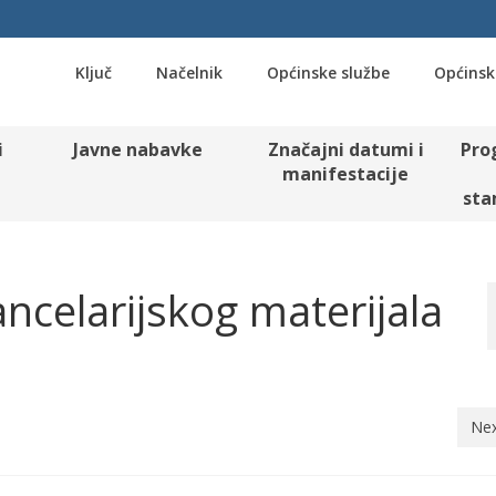
Ključ
Načelnik
Općinske službe
Općinsk
i
Javne nabavke
Značajni datumi i
Pro
manifestacije
sta
ncelarijskog materijala
Nex