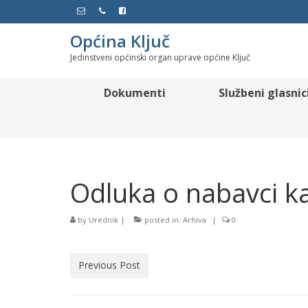
Općina Ključ
Jedinstveni općinski organ uprave općine Ključ
Dokumenti
Službeni glasnic
Odluka o nabavci ka
by
Urednik
|
posted in:
Arhiva
|
0
Previous Post