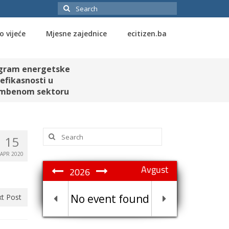
Search
for:
o vijeće
Mjesne zajednice
ecitizen.ba
gram energetske
efikasnosti u
mbenom sektoru
Search
15
for:
APR 2020
Avgust
2026
No event found
t Post