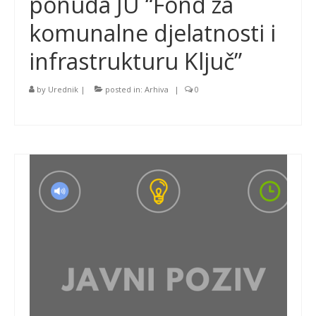
ponuda JU “Fond za
komunalne djelatnosti i
infrastrukturu Ključ”
by
Urednik
|
posted in:
Arhiva
|
0