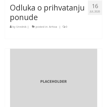
16
Odluka o prihvatanju
JUL 2020
ponude
by
Urednik
|
posted in:
Arhiva
|
0