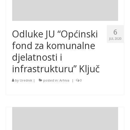
6
Odluke JU “Općinski
JUL 2020
fond za komunalne
djelatnosti i
infrastrukturu” Ključ
by
Urednik
|
posted in:
Arhiva
|
0