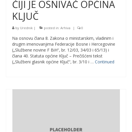
ČIJI JE OSNIVAČ OPĆINA
KLJUČ
by
Urednik
|
posted in:
Arhiva
|
0
Na osnovu člana 8. Zakona o ministarskim, vladinim i
drugim imenovanjima Federacije Bosne i Hercegovine
(„Službene novine F BiH“, br. 12/03, 34/03 i 65/13) i
člana 40. Statuta općine Ključ – Prečišćeni tekst
(„Službeni glasnik općine Ključ“, br. 3/10 i …
Continued