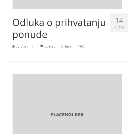
14
Odluka o prihvatanju
JUL 2020
ponude
by
Urednik
|
posted in:
Arhiva
|
0