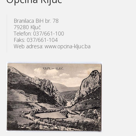
Branilaca BiH br. 78
79280 Ključ
Telefon: 037/661-100
Faks: 037/661-104
Web adresa: www.opcina-kljuc.ba