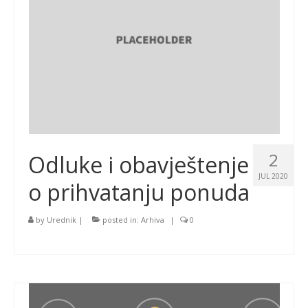
2
Odluke i obavještenje
JUL 2020
o prihvatanju ponuda
by
Urednik
|
posted in:
Arhiva
|
0