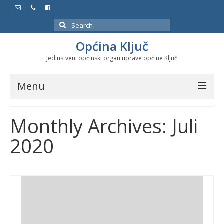
Search
for:
Općina Ključ
Jedinstveni općinski organ uprave općine Ključ
Menu
Dokumenti
Monthly Archives: Juli
Službeni glasnici
2020
Javne nabavke
Značajni datumi i manifestacije
Program energetske efikasnosti u stambenom
sektoru