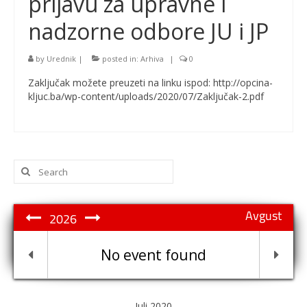
prijavu za upravne i
nadzorne odbore JU i JP
by
Urednik
|
posted in:
Arhiva
|
0
Zaključak možete preuzeti na linku ispod: http://opcina-
kljuc.ba/wp-content/uploads/2020/07/Zaključak-2.pdf
Search
for:
Avgust
2026
No event found
Juli 2020