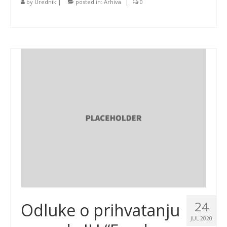
by
Urednik
|
posted in:
Arhiva
|
0
24
Odluke o prihvatanju
JUL 2020