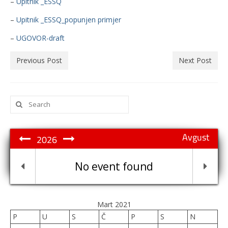
–
Upitnik _ESSQ
–
Upitnik _ESSQ_popunjen primjer
–
UGOVOR-draft
Previous Post
Next Post
Search
for:
Avgust
2026
No event found
Mart 2021
P
U
S
Č
P
S
N