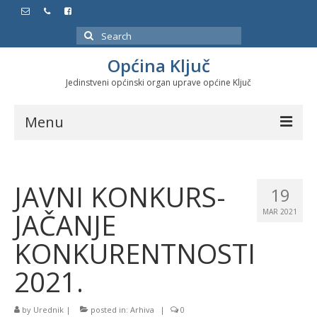
Search
for:
Općina Ključ
Jedinstveni općinski organ uprave općine Ključ
Menu
Dokumenti
JAVNI KONKURS-
Službeni glasnici
19
JAČANJE
MAR 2021
Javne nabavke
KONKURENTNOSTI
Značajni datumi i manifestacije
2021.
Program energetske efikasnosti u stambenom
sektoru
by
Urednik
|
posted in:
Arhiva
|
0