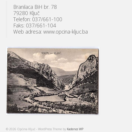
Branilaca BiH br. 78
79280 Ključ
Telefon: 037/661-100
Faks: 037/661-104
Web adresa: www.opcina-kljuc.ba
© 2026 Općina Ključ - WordPress Theme by
Kadence WP