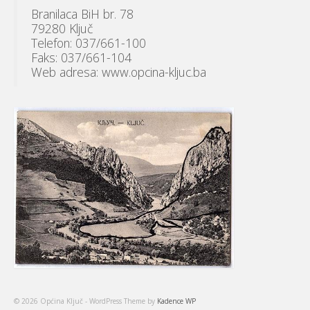
Branilaca BiH br. 78
79280 Ključ
Telefon: 037/661-100
Faks: 037/661-104
Web adresa: www.opcina-kljuc.ba
© 2026 Općina Ključ - WordPress Theme by
Kadence WP