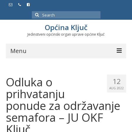
Search
for:
Općina Ključ
Jedinstveni općinski organ uprave općine Ključ
Menu
Dokumenti
Odluka o
Službeni glasnici
12
prihvatanju
AUG 2022
Javne nabavke
ponude za održavanje
Značajni datumi i manifestacije
semafora – JU OKF
Program energetske efikasnosti u stambenom
sektoru
Ključ