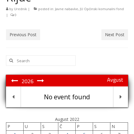
by
Urednik
|
posted in:
Javne nabavke
,
JU Općinski komunalni fond
|
0
Previous Post
Next Post
Search
for:
Avgust
2026
No event found
August 2022
P
U
S
Č
P
S
N