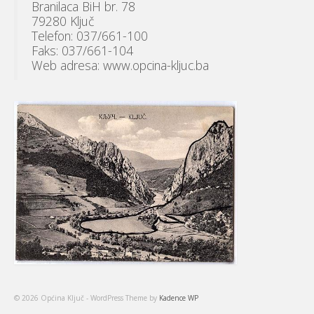
Branilaca BiH br. 78
79280 Ključ
Telefon: 037/661-100
Faks: 037/661-104
Web adresa: www.opcina-kljuc.ba
© 2026 Općina Ključ - WordPress Theme by
Kadence WP