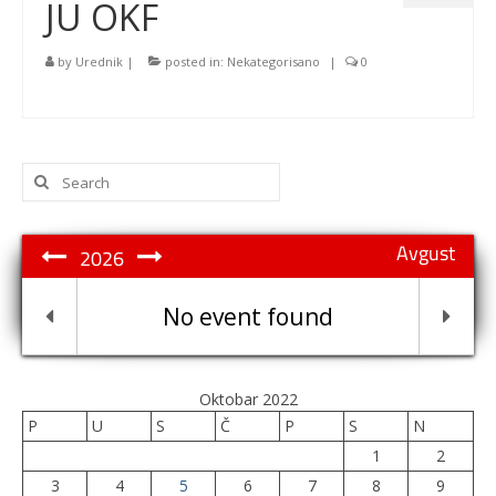
JU OKF
by
Urednik
|
posted in:
Nekategorisano
|
0
Search
for:
Avgust
2026
No event found
Oktobar 2022
P
U
S
Č
P
S
N
1
2
3
4
5
6
7
8
9