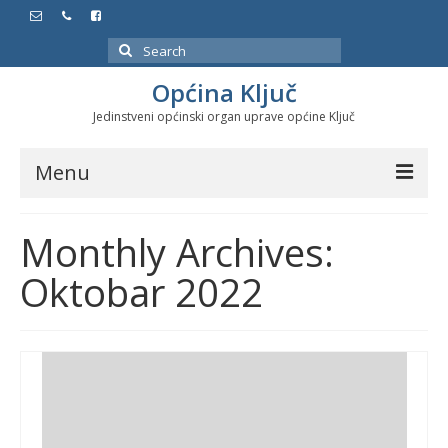
Search
for:
Općina Ključ
Jedinstveni općinski organ uprave općine Ključ
Menu
Dokumenti
Monthly Archives:
Službeni glasnici
Oktobar 2022
Javne nabavke
Značajni datumi i manifestacije
Program energetske efikasnosti u stambenom
sektoru