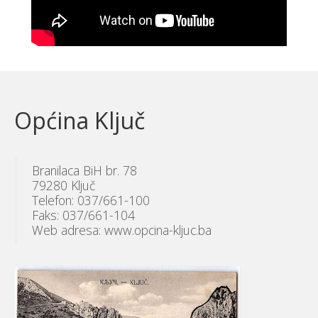
Općina Ključ
Branilaca BiH br. 78
79280 Ključ
Telefon: 037/661-100
Faks: 037/661-104
Web adresa: www.opcina-kljuc.ba