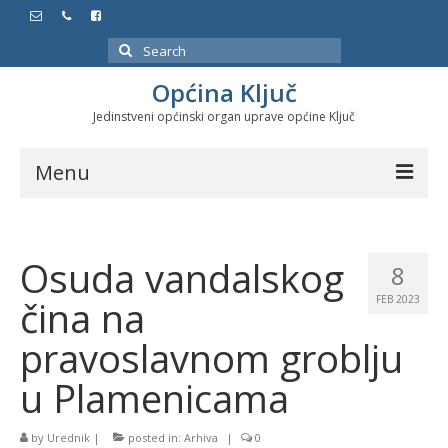
Search
for:
Općina Ključ
Jedinstveni općinski organ uprave općine Ključ
Menu
Dokumenti
Osuda vandalskog
Službeni glasnici
8
čina na
FEB 2023
Javne nabavke
pravoslavnom groblju
Značajni datumi i manifestacije
u Plamenicama
Program energetske efikasnosti u stambenom
sektoru
by
Urednik
|
posted in:
Arhiva
|
0