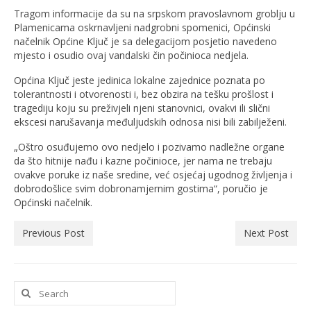
Tragom informacije da su na srpskom pravoslavnom groblju u
Plamenicama oskrnavljeni nadgrobni spomenici, Općinski
načelnik Općine Ključ je sa delegacijom posjetio navedeno
mjesto i osudio ovaj vandalski čin počinioca nedjela.
Općina Ključ jeste jedinica lokalne zajednice poznata po
tolerantnosti i otvorenosti i, bez obzira na tešku prošlost i
tragediju koju su preživjeli njeni stanovnici, ovakvi ili slični
ekscesi narušavanja međuljudskih odnosa nisi bili zabilježeni.
„Oštro osuđujemo ovo nedjelo i pozivamo nadležne organe
da što hitnije nađu i kazne počinioce, jer nama ne trebaju
ovakve poruke iz naše sredine, već osjećaj ugodnog življenja i
dobrodošlice svim dobronamjernim gostima“, poručio je
Općinski načelnik.
Previous Post
Next Post
Search
for: