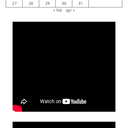
27
28
29
30
31
« feb
apr »