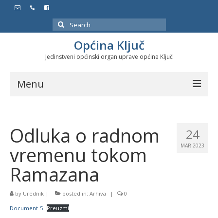
Search
for:
Općina Ključ
Jedinstveni općinski organ uprave općine Ključ
Menu
Dokumenti
Odluka o radnom
Službeni glasnici
24
vremenu tokom
MAR 2023
Javne nabavke
Ramazana
Značajni datumi i manifestacije
Program energetske efikasnosti u stambenom
by
Urednik
|
posted in:
Arhiva
|
0
sektoru
Document-5
Preuzmi