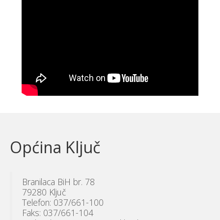
Općina Ključ
Branilaca BiH br. 78
79280 Ključ
Telefon: 037/661-100
Faks: 037/661-104