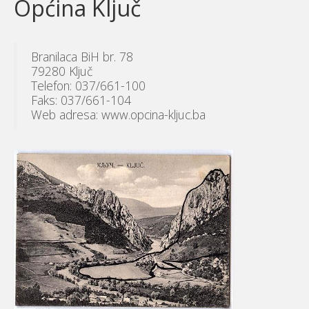
Općina Ključ
Branilaca BiH br. 78
79280 Ključ
Telefon: 037/661-100
Faks: 037/661-104
Web adresa: www.opcina-kljuc.ba