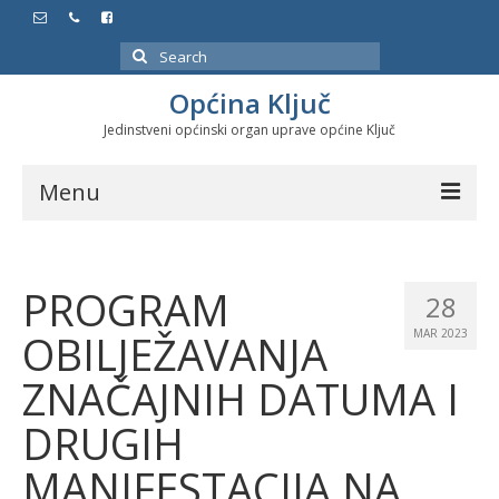
Search
for:
Općina Ključ
Jedinstveni općinski organ uprave općine Ključ
Menu
Dokumenti
PROGRAM
Službeni glasnici
28
OBILJEŽAVANJA
MAR 2023
Javne nabavke
ZNAČAJNIH DATUMA I
Značajni datumi i manifestacije
DRUGIH
Program energetske efikasnosti u stambenom
sektoru
MANIFESTACIJA NA