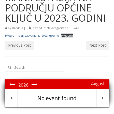
PODRUČJU OPĆINE
KLJUČ U 2023. GODINI
by
Urednik
|
posted in:
Nekategorisano
|
0
Program-obiljezavanja-za-2023.-godinu
Preuzmi
Previous Post
Next Post
Search
for:
Avgust
2026
No event found