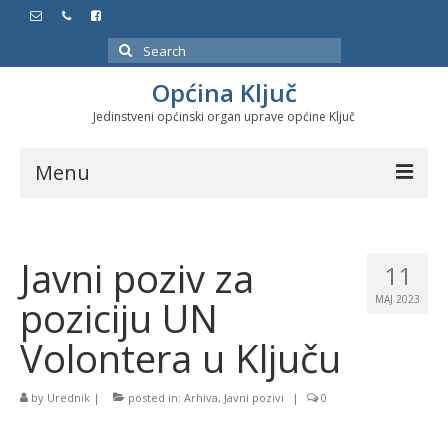
Search
for:
Općina Ključ
Jedinstveni općinski organ uprave općine Ključ
Menu
Dokumenti
Javni poziv za
Službeni glasnici
11
poziciju UN
MAJ 2023
Javne nabavke
Volontera u Ključu
Značajni datumi i manifestacije
Program energetske efikasnosti u stambenom
by
Urednik
|
posted in:
Arhiva
,
Javni pozivi
|
0
sektoru