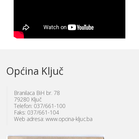
Općina Ključ
Branilaca BiH br. 78
79280 Ključ
Telefon: 037/661-100
Faks: 037/661-104
Web adresa: www.opcina-kljuc.ba