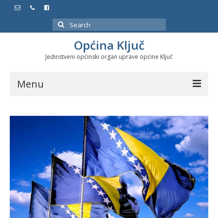
Search
for:
Općina Ključ
Jedinstveni općinski organ uprave općine Ključ
Menu
Dokumenti
Službeni glasnici
Javne nabavke
Značajni datumi i manifestacije
Program energetske efikasnosti u stambenom
sektoru