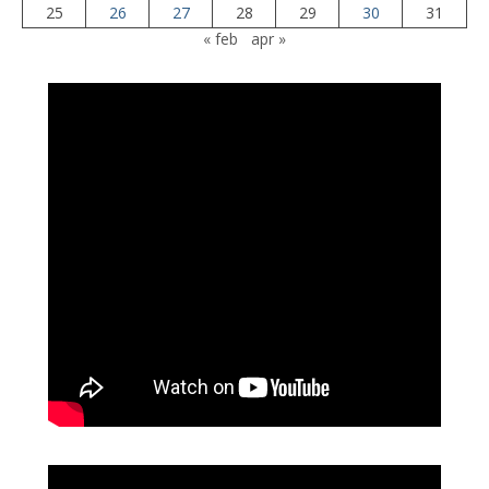
25
26
27
28
29
30
31
« feb
apr »