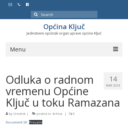
Search
for:
Općina Ključ
Jedinstveni općinski organ uprave općine Ključ
Menu
Dokumenti
Odluka o radnom
Službeni glasnici
14
vremenu Općine
MAR 2024
Javne nabavke
Ključ u toku Ramazana
Značajni datumi i manifestacije
Program energetske efikasnosti u stambenom
by
Urednik
|
posted in:
Arhiva
|
0
sektoru
Document-50
Preuzmi