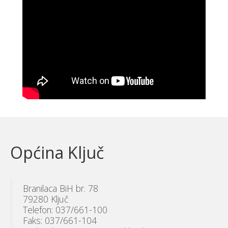
Općina Ključ
Branilaca BiH br. 78
79280 Ključ
Telefon: 037/661-100
Faks: 037/661-104