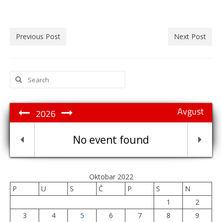
Previous Post
Next Post
Search
for:
Avgust
2026
No event found
Oktobar 2022
P
U
S
Č
P
S
N
1
2
3
4
5
6
7
8
9