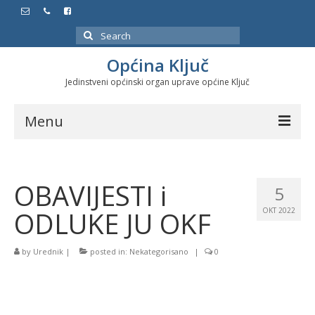
Search
for:
Općina Ključ
Jedinstveni općinski organ uprave općine Ključ
Menu
Dokumenti
OBAVIJESTI i
Službeni glasnici
5
ODLUKE JU OKF
OKT 2022
Javne nabavke
Značajni datumi i manifestacije
by
Urednik
|
posted in:
Nekategorisano
|
0
Program energetske efikasnosti u stambenom
sektoru