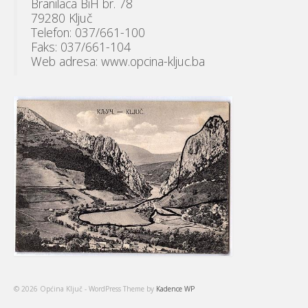
Branilaca BiH br. 78
79280 Ključ
Telefon: 037/661-100
Faks: 037/661-104
Web adresa: www.opcina-kljuc.ba
© 2026 Općina Ključ - WordPress Theme by
Kadence WP